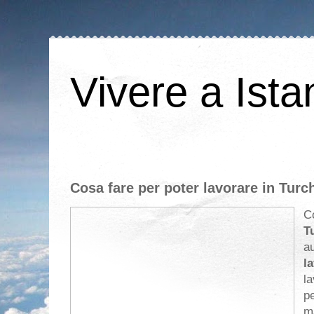
Vivere a Ista
Cosa fare per poter lavorare in Turc
Co
T
au
l
la
pe
ma