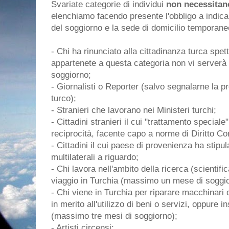
Svariate categorie di individui
non necessitan
elenchiamo facendo presente l'obbligo a indicar
del soggiorno e la sede di domicilio temporaneo 
- Chi ha rinunciato alla cittadinanza turca spett
appartenete a questa categoria non vi serverà
soggiorno;
- Giornalisti o Reporter (salvo segnalarne la p
turco);
- Stranieri che lavorano nei Ministeri turchi;
- Cittadini stranieri il cui "trattamento speciale
reciprocità, facente capo a norme di Diritto Co
- Cittadini il cui paese di provenienza ha stipul
multilaterali a riguardo;
- Chi lavora nell'ambito della ricerca (scientifica
viaggio in Turchia (massimo un mese di soggio
- Chi viene in Turchia per riparare macchinari o
in merito all'utilizzo di beni o servizi, oppure 
(massimo tre mesi di soggiorno);
- Artisti circensi;