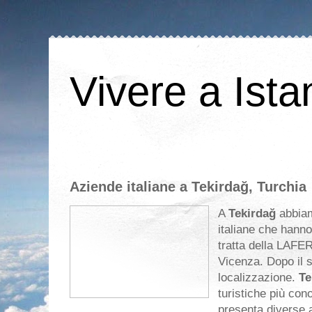
Vivere a Ista
Aziende italiane a Tekirdağ, Turchia
A
Tekirdağ
abbiam
italiane che hanno
tratta della LAFER
Vicenza. Dopo il sa
localizzazione.
Te
turistiche più cono
presenta diverse a