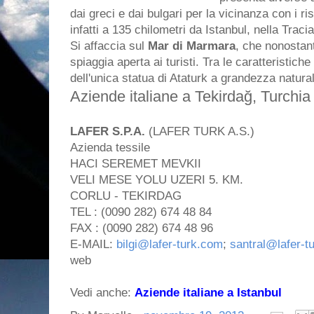
dai greci e dai bulgari per la vicinanza con i ris
infatti a 135 chilometri da Istanbul, nella Tracia
Si affaccia sul
Mar di Marmara
, che nonostant
spiaggia aperta ai turisti. Tra le caratteristich
dell'unica statua di Ataturk a grandezza natura
Aziende italiane a Tekirdağ, Turchia
LAFER S.P.A.
(LAFER TURK A.S.)
Azienda tessile
HACI SEREMET MEVKII
VELI MESE YOLU UZERI 5. KM.
CORLU - TEKIRDAG
TEL : (0090 282) 674 48 84
FAX : (0090 282) 674 48 96
E-MAIL:
bilgi@lafer-turk.com
;
santral@lafer-t
web
Vedi anche:
Aziende italiane a Istanbul