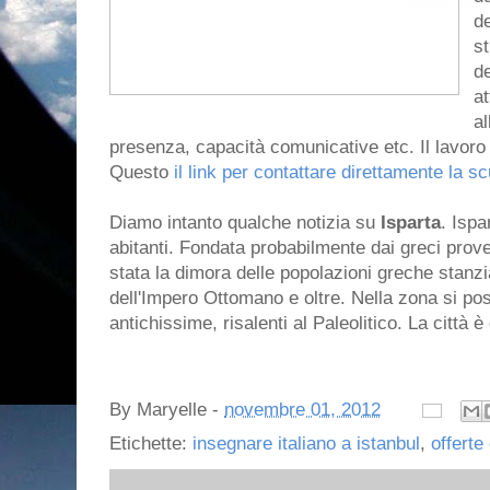
de
st
d
at
al
presenza, capacità comunicative etc. Il lavoro
Questo
il link per contattare direttamente la sc
Diamo intanto qualche notizia su
Isparta
. Ispa
abitanti. Fondata probabilmente dai greci proven
stata la dimora delle popolazioni greche stanzia
dell'Impero Ottomano e oltre. Nella zona si p
antichissime, risalenti al Paleolitico. La città è
By
Maryelle
-
novembre 01, 2012
Etichette:
insegnare italiano a istanbul
,
offerte