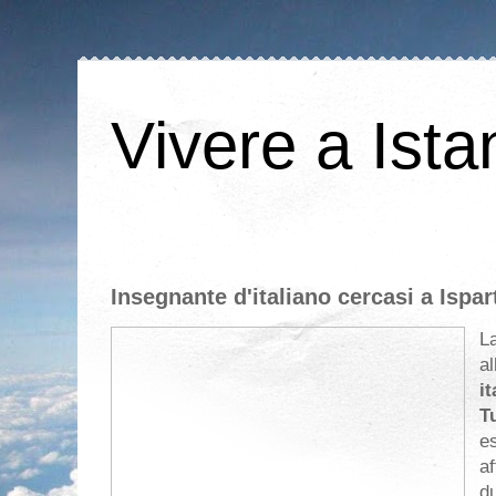
Vivere a Ista
Insegnante d'italiano cercasi a Ispar
L
al
it
T
e
a
du