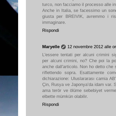
turco, non facciamo il processo alle in
Anche in Italia, se facessimo un so
giusta per BREIVIK, avremmo i risu
immaginare.
Rispondi
Maryelle
12 novembre 2012 alle o
L'essere tentati per alcuni crimini si
per alcuni crimini, no? Che poi la po
anche dall'articolo. Non ho detto che 
riflettendo sopra. Esattamente co
dichiarazione: Uluslararası camia AB
Çin, Rusya ve Japonya’da idam var. Siy
ama terör ve ölüme sebebiyet verm
elbette mümkün olabilir.
Rispondi