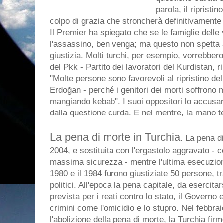
parola, il ripristi
colpo di grazia che stroncherà definitivamente
Il Premier ha spiegato che se le famiglie delle
l'assassino, ben venga; ma questo non spetta a
giustizia. Molti turchi, per esempio, vorrebber
del Pkk - Partito dei lavoratori del Kurdistan, r
''Molte persone sono favorevoli al ripristino de
Erdoğan - perché i genitori dei morti soffrono 
mangiando kebab". I suoi oppositori lo accusano
dalla questione curda. E nel mentre, la mano te
La pena di morte in Turchia
. La pena di
2004, e sostituita con l'ergastolo aggravato - ce
massima sicurezza - mentre l'ultima esecuzione 
1980 e il 1984 furono giustiziate 50 persone, t
politici. All'epoca la pena capitale, da esercita
prevista per i reati contro lo stato, il Governo e
crimini come l'omicidio e lo stupro. Nel febbra
l'abolizione della pena di morte, la Turchia firm