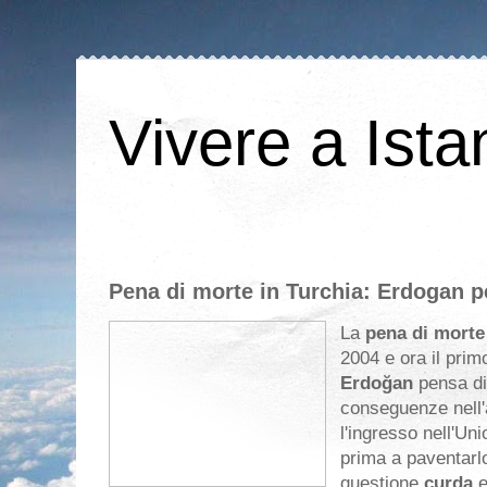
Vivere a Ista
Pena di morte in Turchia: Erdogan p
La
pena di morte
2004 e ora il prim
Erdoğan
pensa di
conseguenze nell'a
l'ingresso nell'Un
prima a paventarl
questione
curda
e