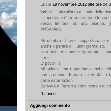
Lucia
19 novembre 2012 alle ore 04:
Vabbè...il pluralismo è il sale della d
L'importante è far sentire tutte le voci
senza limitarsi ad una visione, (
ANSAMed).
Mi sembra di aver supportato le m
anche il parere di illustri giornalisti.
Non solo, ma anche riportanto il par
Izmir.
E' poco? :)
Mi spiace...ma rispettiamo anche ch
non pretende di avere la verità in 
certe esternazioni.
Scrivete a Ferrari e convincetelo di co
Rispondi
Aggiungi commento