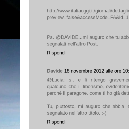
http://www.italiaoggi.it/giornali/dettagl
preview=false&accessMode=FA&id=17
Ps. @DAVIDE...mi auguro che tu abbia
segnalati nell'altro Post.
Rispondi
Davide
18 novembre 2012 alle ore 10
@Lucia: si, e li ritengo gravement
qualcuno che il liberismo, evidentem
perché il paragone, come ti ho già det
Tu, piuttosto, mi auguro che abbia let
segnalato nell'altro titolo. ;-)
Rispondi