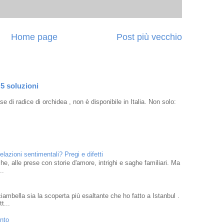
Home page
Post più vecchio
 5 soluzioni
e di radice di orchidea , non è disponibile in Italia. Non solo:
elazioni sentimentali? Pregi e difetti
che, alle prese con storie d'amore, intrighi e saghe familiari. Ma
..
mbella sia la scoperta più esaltante che ho fatto a Istanbul .
t...
ento