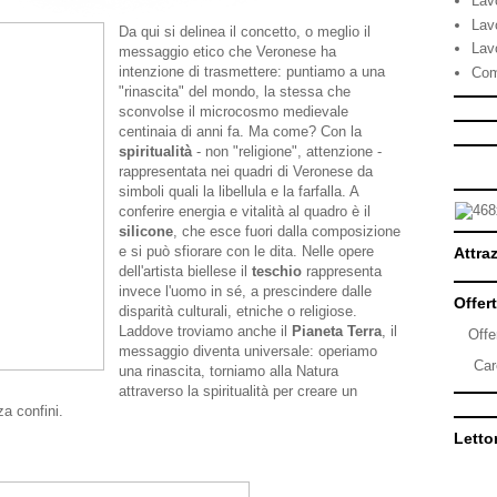
Lav
Lav
Da qui si delinea il concetto, o meglio il
Lav
messaggio etico che Veronese ha
intenzione di trasmettere: puntiamo a una
Com
"rinascita" del mondo, la stessa che
sconvolse il microcosmo medievale
centinaia di anni fa. Ma come? Con la
spiritualità
- non "religione", attenzione -
rappresentata nei quadri di Veronese da
simboli quali la libellula e la farfalla. A
conferire energia e vitalità al quadro è il
silicone
, che esce fuori dalla composizione
e si può sfiorare con le dita. Nelle opere
Attraz
dell'artista biellese il
teschio
rappresenta
invece l'uomo in sé, a prescindere dalle
Offert
disparità culturali, etniche o religiose.
Laddove troviamo anche il
Pianeta Terra
, il
Offe
messaggio diventa universale: operiamo
Car
una rinascita, torniamo alla Natura
attraverso la spiritualità per creare un
a confini.
Lettor