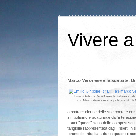
Vivere a
Marco Veronese e la sua arte. Un 
Emilio Giribone, Vice Console Italiano a Ista
con Marco Veronese e la gallerista Itir Lir 
ammirare alcune delle sue opere e com
simbolismo e scaturisce dall'interazio
I suoi "quadri" sono delle composizioni 
tangibile rappresentata dagli inserti in
femminile, ritagliata da un quadro
rina