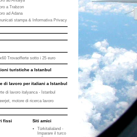
oro ad Antalya
oro a Trabzon
oro ad Adana
unicati stampa & Informativa Privacy
ioni turistiche a Istanbul
e di lavoro per italiani a Istanbul
rte di lavoro italyanca - İstanbul
eerjet, motore di ricerca lavoro
i fissi
Siti amici
Türkitalialand -
Imparare il turco