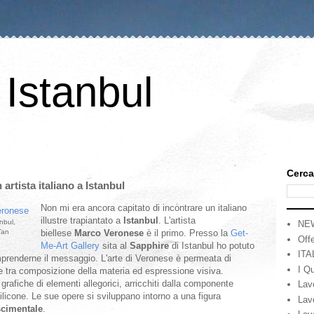
 Istanbul
Cerca
artista italiano a Istanbul
Non mi era ancora capitato di incontrare un italiano
illustre trapiantato a
Istanbul
. L'artista
nbul,
NE
Tan
biellese
Marco Veronese
è il primo. Presso la
Get-
Offe
Me-Art Gallery
sita al
Sapphire
di Istanbul ho potuto
ITA
prenderne il messaggio. L'arte di Veronese è permeata di
I Qu
ne tra composizione della materia ed espressione visiva.
grafiche di elementi allegorici, arricchiti dalla componente
Lav
 silicone. Le sue opere si sviluppano intorno a una figura
Lav
scimentale
.