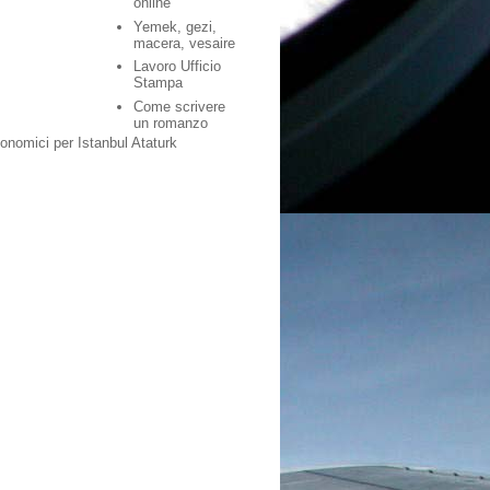
online
Yemek, gezi,
macera, vesaire
Lavoro Ufficio
Stampa
Come scrivere
un romanzo
conomici per Istanbul Ataturk