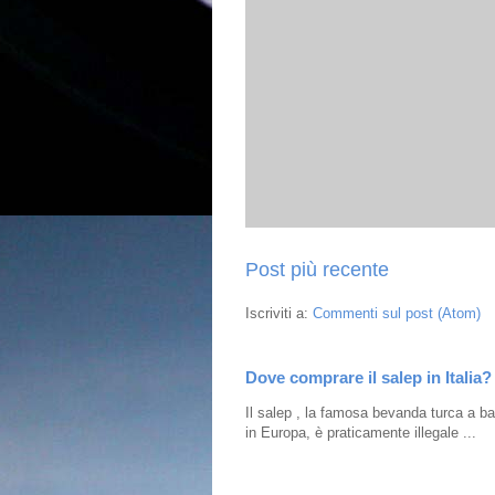
Post più recente
Iscriviti a:
Commenti sul post (Atom)
Dove comprare il salep in Italia?
Il salep , la famosa bevanda turca a bas
in Europa, è praticamente illegale ...