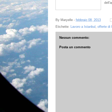
dell'
By
Maryelle
-
febbraio 08, 2013
Etichette:
Lavoro a Istanbul
,
offerte di
Nessun commento:
Posta un commento