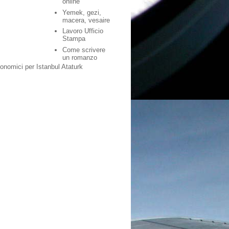
online
Yemek, gezi,
macera, vesaire
Lavoro Ufficio
Stampa
Come scrivere
un romanzo
conomici per Istanbul Ataturk