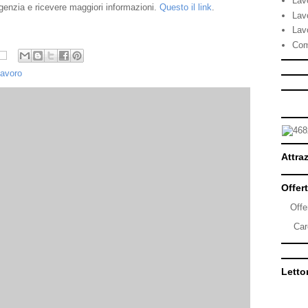
Lav
agenzia e ricevere maggiori informazioni.
Questo il link
.
Lav
Lav
Com
 lavoro
Attraz
Offert
Offe
Car
Lettor