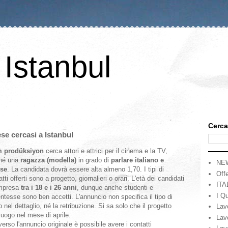
 Istanbul
Cerca
ese cercasi a Istanbul
 prodüksiyon
cerca attori e attrici per il cinema e la TV,
hé una
ragazza (modella)
in grado di
parlare italiano e
NE
ese
. La candidata dovrà essere alta almeno 1,70. I tipi di
Offe
atti offerti sono a progetto, giornalieri o orari. L'età dei candidati
ITA
mpresa
tra i 18 e i 26 anni
, dunque anche studenti e
I Qu
ntesse sono ben accetti. L'annuncio non specifica il tipo di
o nel dettaglio, né la retribuzione. Si sa solo che il progetto
Lav
luogo nel mese di aprile.
Lav
verso l'annuncio originale è possibile avere i contatti