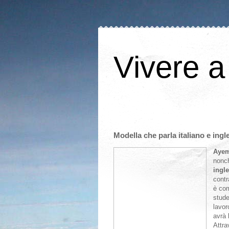
Vivere a
Modella che parla italiano e ingl
Ayem
nonc
ingl
contr
è co
stude
lavor
avrà 
Attra