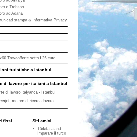
oro ad Antalya
oro a Trabzon
oro ad Adana
unicati stampa & Informativa Privacy
ioni turistiche a Istanbul
e di lavoro per italiani a Istanbul
rte di lavoro italyanca - İstanbul
eerjet, motore di ricerca lavoro
i fissi
Siti amici
Türkitalialand -
Imparare il turco