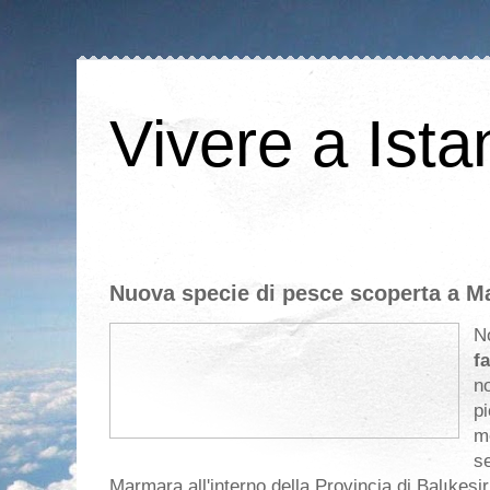
Vivere a Ista
Nuova specie di pesce scoperta a M
No
f
no
pi
m
se
Marmara all'interno della Provincia di Balıkesi