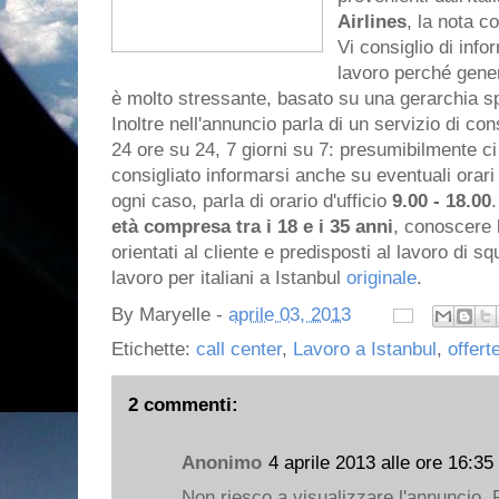
Airlines
, la nota c
Vi consiglio di info
lavoro perché gener
è molto stressante, basato su una gerarchia s
Inoltre nell'annuncio parla di un servizio di con
24 ore su 24, 7 giorni su 7: presumibilmente ci
consigliato informarsi anche su eventuali orari 
ogni caso, parla di orario d'ufficio
9.00 - 18.00
età compresa tra i 18 e i 35 anni
, conoscere 
orientati al cliente e predisposti al lavoro di s
lavoro per italiani a Istanbul
originale
.
By
Maryelle
-
aprile 03, 2013
Etichette:
call center
,
Lavoro a Istanbul
,
offert
2 commenti:
Anonimo
4 aprile 2013 alle ore 16:35
Non riesco a visualizzare l'annuncio. 