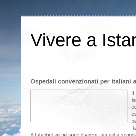
Vivere a Ista
Ospedali convenzionati per italiani a
Il
I
c
o
pe
it
A Istanbul ve ne sono diverse, sia nella sponda