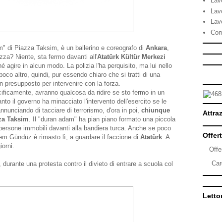
Lav
Lav
Lav
Com
m" di Piazza Taksim, è un ballerino e coreografo di
Ankara
,
za? Niente, sta fermo davanti all'
Atatürk Kültür Merkezi
 agire in alcun modo. La polizia l'ha perquisito, ma lui nello
oco altro, quindi, pur essendo chiaro che si tratti di una
un presupposto per intervenire con la forza.
cificamente, avranno qualcosa da ridire se sto fermo in un
to il governo ha minacciato l'intervento dell'esercito se le
nunciando di tacciare di terrorismo, d'ora in poi,
chiunque
Attraz
zza Taksim
. Il "duran adam" ha pian piano formato una piccola
i persone immobili davanti alla bandiera turca. Anche se poco
Offert
m Gündüz è rimasto lì, a guardare il faccione di
Atatürk
. A
iorni.
Offe
Car
durante una protesta contro il divieto di entrare a scuola col
Lettor