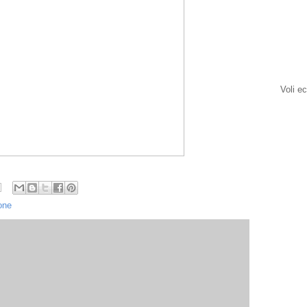
Voli e
one