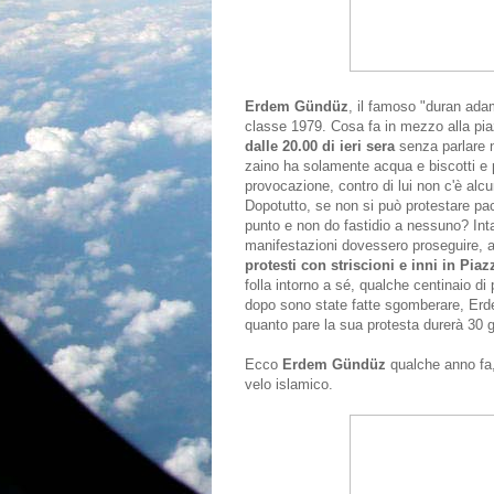
Erdem Gündüz
, il famoso "duran ada
classe 1979. Cosa fa in mezzo alla piaz
dalle 20.00 di ieri sera
senza parlare né
zaino ha solamente acqua e biscotti e p
provocazione, contro di lui non c'è alc
Dopotutto, se non si può protestare pa
punto e non do fastidio a nessuno? Intan
manifestazioni dovessero proseguire, an
protesti con striscioni e inni in Pia
folla intorno a sé, qualche centinaio d
dopo sono state fatte sgomberare, Erde
quanto pare la sua protesta durerà 30 g
Ecco
Erdem Gündüz
qualche anno fa, 
velo islamico.