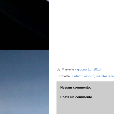
By
Maryelle
-
giugno 18, 2013
Etichette:
Erdem Gündüz
,
manifestazi
Nessun commento:
Posta un commento