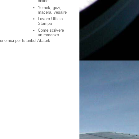
online
Yemek, gezi,
macera, vesaire
Lavoro Ufficio
Stampa
Come scrivere
un romanzo
conomici per Istanbul Ataturk