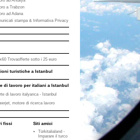
oro ad Antalya
oro a Trabzon
oro ad Adana
unicati stampa & Informativa Privacy
ioni turistiche a Istanbul
e di lavoro per italiani a Istanbul
rte di lavoro italyanca - İstanbul
eerjet, motore di ricerca lavoro
i fissi
Siti amici
Türkitalialand -
Imparare il turco