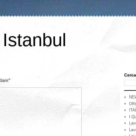
 Istanbul
Cerca
adam"
NE
Offe
ITA
I Qu
Lav
Lav