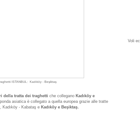
Voli e
 traghetti ISTANBUL: Kadıköy - Beşiktaş
i della tratta dei traghetti
che collegano
Kadıköy e
ponda asiatica è collegato a quella europea grazie alle tratte
, Kadıköy - Kabataş e
Kadıköy e Beşiktaş.