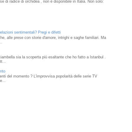
e di radice di orchidea , non è disponibile in Italia. Non solo:
elazioni sentimentali? Pregi e difetti
che, alle prese con storie d'amore, intrighi e saghe familiari. Ma
..
mbella sia la scoperta più esaltante che ho fatto a Istanbul .
t...
ento
traenti del momento ? L'improvvisa popolarità delle serie TV
e...