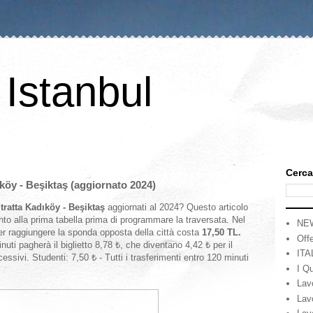
 Istanbul
Cerca
ıköy - Beşiktaş (aggiornato 2024)
a tratta Kadıköy - Beşiktaş
aggiornati al 2024? Questo articolo
ento alla prima tabella prima di programmare la traversata. Nel
NE
per raggiungere la sponda opposta della città costa
17,50 TL.
Offe
ti pagherà il biglietto 8,78 ₺, che diventano 4,42 ₺ per il
ITA
cessivi. Studenti: 7,50 ₺ - Tutti i trasferimenti entro 120 minuti
I Qu
Lav
Lav