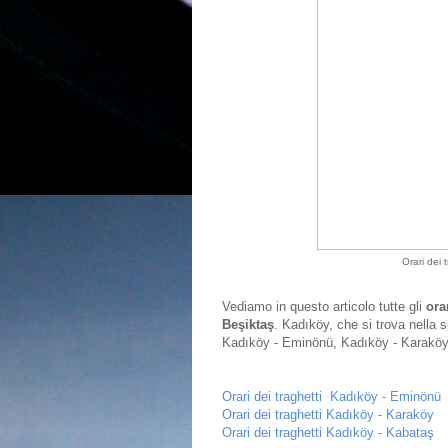
Orari dei
Vediamo in questo articolo tutte gli
orar
Beşiktaş
. Kadıköy, che si trova nella s
Kadıköy - Eminönü, Kadıköy - Karaköy
Orari dei traghetti Kadıköy - Eminönü
Orari dei traghetti Kadıköy - Karaköy
Orari dei traghetti Kadıköy - Kabataş