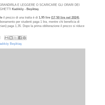
GRANDIRLA E LEGGERE O SCARICARE GLI ORARI DEI
GHETTI
Kadıköy - Beşiktaş
ile
il prezzo di una tratta è di
1,95 lire (
17,50 lire nel 2024
)
,
bbonamento per studenti paga 1 lira, mentre chi beneficia di
nziani) paga 1,35. Dopo la prima obliterazione il prezzo si riduce
Kadıköy Beşiktaş