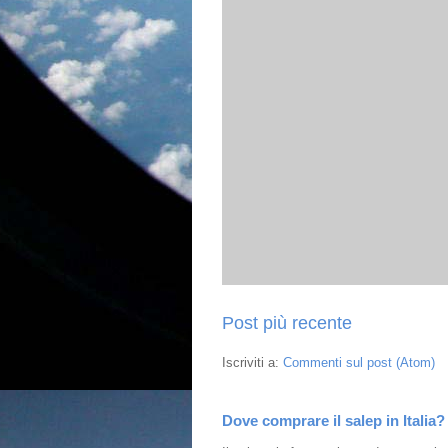
Post più recente
Iscriviti a:
Commenti sul post (Atom)
Dove comprare il salep in Italia?