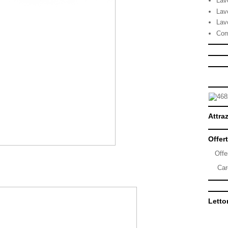
Lav
Lav
Lav
Com
Attraz
Offert
Offe
Car
Lettor