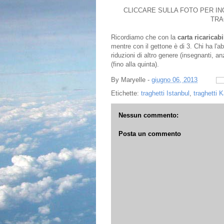
CLICCARE SULLA FOTO PER IN
TRA
Ricordiamo che con la
carta ricaricab
mentre con il gettone è di 3. Chi ha l'a
riduzioni di altro genere (insegnanti, a
(fino alla quinta).
By
Maryelle
-
giugno 06, 2013
Etichette:
traghetti Istanbul
,
traghetti 
Nessun commento:
Posta un commento