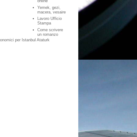
online
Yemek, gezi,
macera, vesaire
Lavoro Ufficio
Stampa
Come scrivere
un romanzo
conomici per Istanbul Ataturk