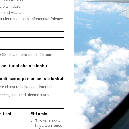
oro ad Antalya
oro a Trabzon
oro ad Adana
unicati stampa & Informativa Privacy
ioni turistiche a Istanbul
e di lavoro per italiani a Istanbul
rte di lavoro italyanca - İstanbul
eerjet, motore di ricerca lavoro
i fissi
Siti amici
Türkitalialand -
Imparare il turco