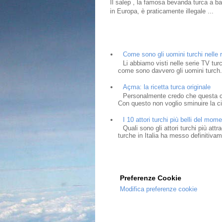
Il salep , la famosa bevanda turca a bas
in Europa, è praticamente illegale ...
Come sono gli uomini turchi nelle r
Li abbiamo visti nelle serie TV tur
come sono davvero gli uomini turch.
Açma: la ricetta turca originale
Personalmente credo che questa cia
Con questo non voglio sminuire la cit
I 10 attori turchi più belli del mom
Quali sono gli attori turchi più at
turche in Italia ha messo definitivam
Preferenze Cookie
Modifica preferenze cookie