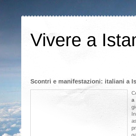
Vivere a Ista
Scontri e manifestazioni: italiani a I
Co
a
gi
In
as
p
ga