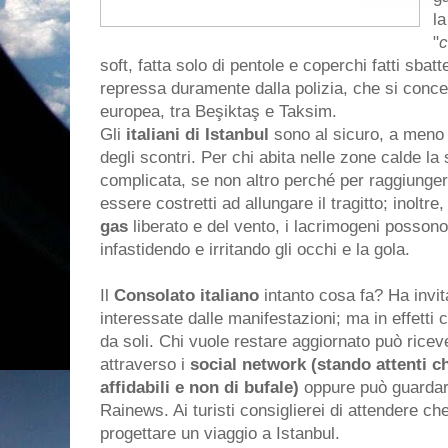
la
"
c
soft, fatta solo di pentole e coperchi fatti sbat
repressa duramente dalla polizia, che si concen
europea, tra Beşiktaş e Taksim.
Gli
italiani di Istanbul
sono al sicuro, a meno c
degli scontri. Per chi abita nelle zone calde la 
complicata, se non altro perché per raggiungere 
essere costretti ad allungare il tragitto; inoltr
gas
liberato e del vento, i lacrimogeni posson
infastidendo e irritando gli occhi e la gola.
Il
Consolato italiano
intanto cosa fa? Ha invita
interessate dalle manifestazioni; ma in effett
da soli. Chi vuole restare aggiornato può ricev
attraverso i
social network (stando attenti che
affidabili e non di bufale)
oppure può guardare
Rainews. Ai turisti consiglierei di attendere ch
progettare un viaggio a Istanbul.