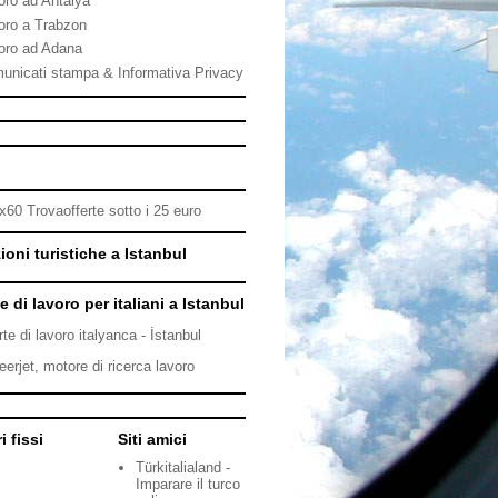
oro ad Antalya
oro a Trabzon
oro ad Adana
unicati stampa & Informativa Privacy
ioni turistiche a Istanbul
e di lavoro per italiani a Istanbul
rte di lavoro italyanca - İstanbul
eerjet, motore di ricerca lavoro
i fissi
Siti amici
Türkitalialand -
Imparare il turco