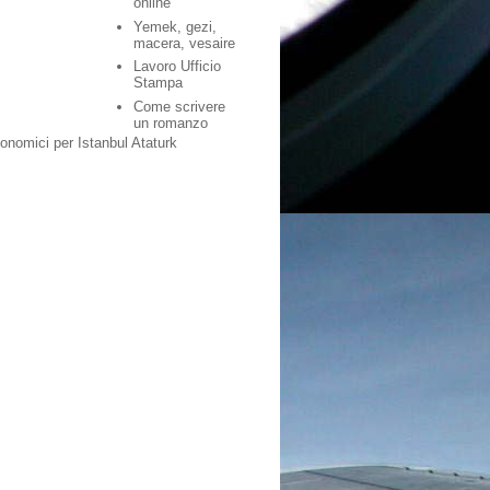
online
Yemek, gezi,
macera, vesaire
Lavoro Ufficio
Stampa
Come scrivere
un romanzo
conomici per Istanbul Ataturk