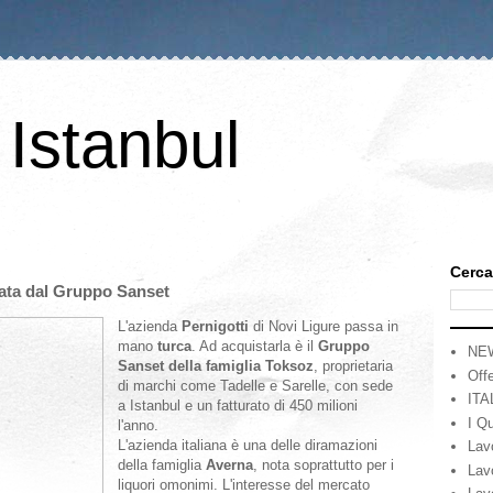
 Istanbul
Cerca
tata dal Gruppo Sanset
L'azienda
Pernigotti
di Novi Ligure passa in
mano
turca
. Ad acquistarla è il
Gruppo
NE
Sanset della famiglia Toksoz
, proprietaria
Offe
di marchi come Tadelle e Sarelle, con sede
ITA
a Istanbul e un fatturato di 450 milioni
I Qu
l'anno.
L'azienda italiana è una delle diramazioni
Lav
della famiglia
Averna
, nota soprattutto per i
Lav
liquori omonimi. L'interesse del mercato