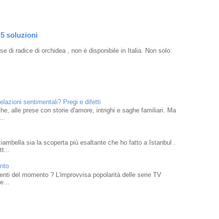
 5 soluzioni
e di radice di orchidea , non è disponibile in Italia. Non solo:
elazioni sentimentali? Pregi e difetti
che, alle prese con storie d'amore, intrighi e saghe familiari. Ma
..
mbella sia la scoperta più esaltante che ho fatto a Istanbul .
t...
ento
traenti del momento ? L'improvvisa popolarità delle serie TV
e...