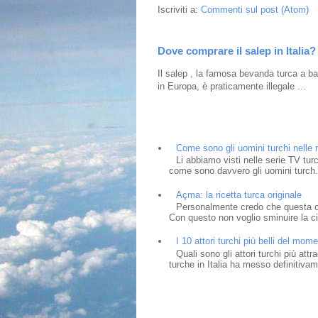
Iscriviti a:
Commenti sul post (Atom)
Dove comprare il salep in Italia?
Il salep , la famosa bevanda turca a bas
in Europa, è praticamente illegale ...
Come sono gli uomini turchi nelle r
Li abbiamo visti nelle serie TV tur
come sono davvero gli uomini turch.
Açma: la ricetta turca originale
Personalmente credo che questa cia
Con questo non voglio sminuire la cit
I 10 attori turchi più belli del mom
Quali sono gli attori turchi più at
turche in Italia ha messo definitivam