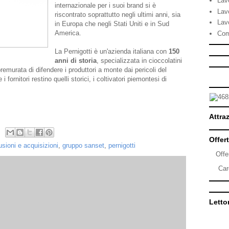
Lav
internazionale per i suoi brand si è
Lav
riscontrato soprattutto negli ultimi anni, sia
Lav
in Europa che negli Stati Uniti e in Sud
America.
Com
La Pernigotti è un'azienda italiana con
150
anni di storia
, specializzata in cioccolatini
 premurata di difendere i produttori a monte dai pericoli del
 fornitori restino quelli storici, i coltivatori piemontesi di
Attraz
Offert
usioni e acquisizioni
,
gruppo sanset
,
pernigotti
Offe
Car
Lettor