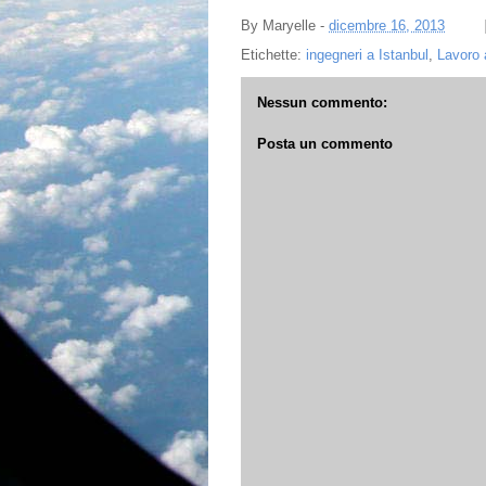
By
Maryelle
-
dicembre 16, 2013
Etichette:
ingegneri a Istanbul
,
Lavoro 
Nessun commento:
Posta un commento