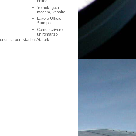
online
Yemek, gezi,
macera, vesaire
Lavoro Ufficio
Stampa
Come scrivere
un romanzo
conomici per Istanbul Ataturk