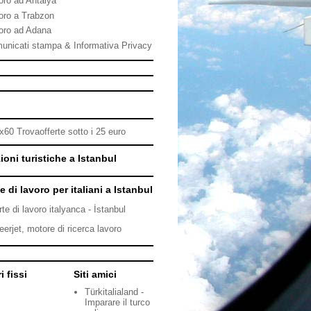
oro ad Antalya
oro a Trabzon
oro ad Adana
unicati stampa & Informativa Privacy
ioni turistiche a Istanbul
e di lavoro per italiani a Istanbul
rte di lavoro italyanca - İstanbul
eerjet, motore di ricerca lavoro
i fissi
Siti amici
Türkitalialand -
Imparare il turco