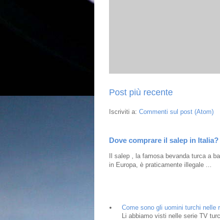
Post più recente
Iscriviti a:
Commenti sul post (Atom)
Dove comprare il salep in Italia?
Il salep , la famosa bevanda turca a bas
in Europa, è praticamente illegale ...
Come sono gli uomini turchi nelle r
Li abbiamo visti nelle serie TV tur