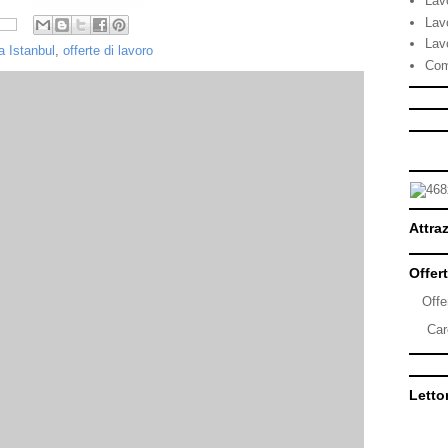
Lav
Lav
Lav
a Istanbul
,
offerte di lavoro
Com
Attraz
Offert
Offe
Car
Lettor