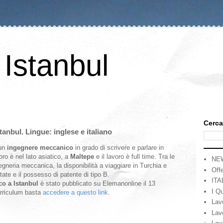
 Istanbul
Cerca
anbul. Lingue: inglese e italiano
 un
ingegnere meccanico
in grado di scrivere e parlare in
oro è nel lato asiatico, a
Maltepe
e il lavoro è full time. Tra le
NE
gegneria meccanica, la disponibilità a viaggiare in Turchia e
Offe
tate e il possesso di patente di tipo B.
ITA
co a Istanbul
è stato pubblicato su Elemanonline il 13
I Qu
urriculum basta
accedere a questo link
.
Lav
Lav