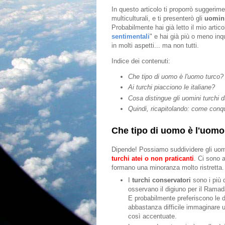
In questo articolo ti proporrò suggeri
multiculturali, e ti presenterò gli
uomini
Probabilmente hai già letto il mio artic
sentimentali
" e hai già più o meno inqu
in molti aspetti... ma non tutti.
Indice dei contenuti:
Che tipo di uomo è l'uomo turco?
Ai turchi piacciono le italiane?
Cosa distingue gli uomini turchi da
Quindi, ricapitolando: come conq
Che tipo di uomo è l'uomo
Dipende! Possiamo suddividere gli uomi
turchi atei o non praticanti
. Ci sono a
formano una minoranza molto ristretta
I
turchi conservatori
sono i più d
osservano il digiuno per il Rama
E probabilmente preferiscono le 
abbastanza difficile immaginare u
così accentuate.