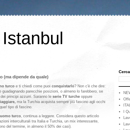
 Istanbul
Cerca
o (ma dipende da quale)
o turco
e ti chiedi come puoi
conquistarlo
? Non c'è che dire:
no guadagnando parecchie posizioni, o almeno lo farebbero, se
NE
dei principi azzurri. Saranno le
serie TV turche
oppure
Offe
iaggiare,
ma la Turchia acquista sempre più fascino agli occhi
ITA
quel
tipo di fascino.
I Qu
 uomo turco
, continua a leggere. Considera questo articolo
Lav
oni interculturali tra Italia e Turchia, un mix interessante,
Lav
ono del termine, in almeno il 50% dei casi).