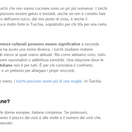
i turchi che non sanno cucinare sono un po' più numerosi. I turchi
ossono essere gelosi e testardi, anche se non è corretto fare
tto dell'uomo turco, dal mio punto di vista, è anche il
a è molto forte in Turchia, soprattutto per chi tifa per una certa
erenze culturali possono essere significative
a seconda
a ha avuto una storia diversa, i turchi studiano materie
gli stessi ai quali siamo abituati. Ma come abbiamo visto, tutto
ssere nazionalisti o addirittura xenofobi. Una relazione dove le
tidiano
non è per tutti. È per chi considera il confronto
e
e un pretesto per allargare i propri orizzonti.
 o meno, i
turchi possono avere più di una moglie
. In Turchia
iane?
dalle donne europee, italiane comprese. Se potessero,
to il prezzo dei visti è alle stelle e il numero dei visti che
 passato.