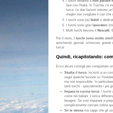
I turchi tendono a
non parlare 
fare con l'Italia. In Turchia c'è
turca. Le due fazioni nutrono un'
meglio non svegliare il can che
I turchi sono più
fedeli
e dedicati
I turchi sono gran
lavoratori
(mi
Molti turchi bevono il
Nescafè
. 
Per il resto,
i turchi sono molto simili
amichevoli, gioviali, scherzosi, grandi 
turca!
Quindi, ricapitolando: co
Ecco alcuni consigli per conquistare un
Studia il turco.
Iscriviti a un cor
segui qualche lezione su Youtube. 
ma non impossibile. In particolar
tanti turchi - specialmente i più g
Impara la cucina turca
. I turch
come noi italiani. L'unica differ
lasagne. Se vuoi imparare a prepar
semplicemente cercare online qu
Sii te stessa
ma sappi che gli uom