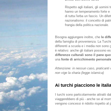
Rispetto agli italiani, gli uomin
hanno un temperamento forte e p
di tutta l'erba un fascio. Un dife
nazionalismo: il concetto di patri
frangia della politica nazionale.
Bisogna aggiungere inoltre, che
le diff
della famiglia di provenienza. La Turchi
differenti a scuola e i media non sono 
è relativo: anche gli italiani possono e
differenze culturali sono il pane quo
una
fonte di arricchimento personal
Attenzione: in nessun caso, praticanti
non vige la sharia (legge islamica)
Ai turchi piacciono le ital
I turchi sono particolarmente attratti 
viaggerebbero di più - anche se al momen
vengono concessi è ridotto rispetto al