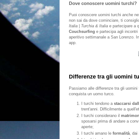
Dove conoscere uomini turchi?
Puoi conoscere uomini turchi anche nel
non sai da dove cominciare, ti consigli
Italia | Turchia & Italia
e partecipare a q
Couchsurfing
e partecipa agli incontr
aperitivo settimanale a San Lorenzo. I
app.
Differenze tra gli uomini tu
Passiamo alle differenze tra gli uomini 
conquista un uomo turco.
I turchi tendono a
staccarsi dal
trent'anni. Difficilmente a quell'
I turchi considerano il
matrimon
sposarsi prima di andare a convi
aperte;
I turchi amano le
formalità
, dai