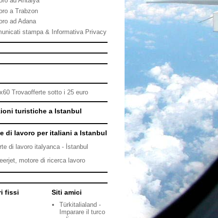
oro ad Antalya
oro a Trabzon
oro ad Adana
unicati stampa & Informativa Privacy
ioni turistiche a Istanbul
e di lavoro per italiani a Istanbul
rte di lavoro italyanca - İstanbul
eerjet, motore di ricerca lavoro
i fissi
Siti amici
Türkitalialand -
Imparare il turco