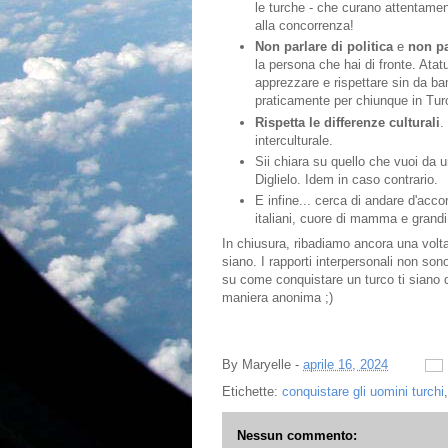
le turche - che curano attentament
alla concorrenza!
Non parlare di politica
e
non pa
la persona che hai di fronte. Atat
apprezzare e rispettare sin da ba
praticamente per chiunque in Tur
Rispetta le differenze culturali
.
interculturale.
Sii chiara su quello che vuoi da u
Diglielo. Idem in caso contrario.
E infine... cerca di andare d'acc
italiani, cuore di mamma e grandi
In chiusura, ribadiamo ancora una volt
siano. I rapporti interpersonali non so
su come conquistare un turco ti siano
maniera anonima ;)
By
Maryelle
-
aprile 16, 2024
Etichette:
conquistare gli uomini turchi
Nessun commento: