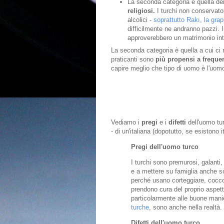
La seconda categoria è quella de
religiosi.
I turchi non conservat
alcolici -
soprattutto Rakı, la grap
difficilmente ne andranno pazzi. I
approverebbero un matrimonio inte
La seconda categoria è quella a cui ci r
praticanti sono
più propensi a frequen
capire meglio che tipo di uomo è l'uom
Vediamo i
pregi
e i
difetti
dell'uomo tu
- di un'italiana (dopotutto, se esistono i
Pregi dell'uomo turco
I turchi sono premurosi, galanti,
e a mettere su famiglia anche sott
perché usano corteggiare, coccol
prendono cura del proprio aspett
particolarmente alle buone mani
turche
, sono anche nella realtà.
Difetti dell'uomo turco