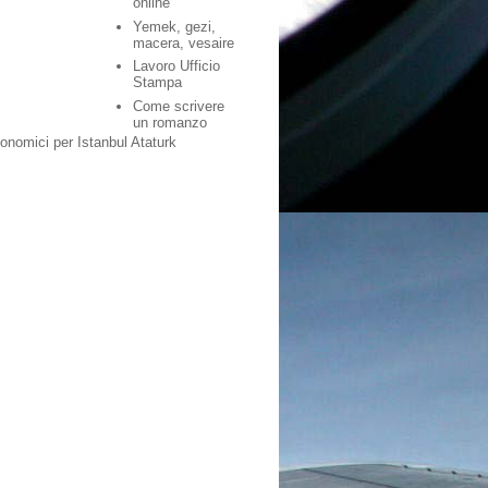
online
Yemek, gezi,
macera, vesaire
Lavoro Ufficio
Stampa
Come scrivere
un romanzo
conomici per Istanbul Ataturk