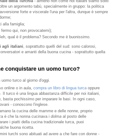
male della Turchia
- almeno non come noi italiani siamo soliti
 inoltre un argomento tabù, specialmente in gruppo: la politica
avversione forte e viscerale l'una per l'altra, dunque è sempre
 dorme;
 alla famiglia;
 fermo qui, non provocatemi);
Beh, qual è il problema? Secondo me è buonissimo.
 agli italiani
, soprattutto quelli del sud: sono calorosi,
conversatori e amanti della buona cucina - soprattutto quella
me conquistare un uomo turco?
 uomo turco al giorno d'oggi.
so online o in aula,
compra un libro di lingua turca
oppure
Il turco è una lingua abbastanza difficile per noi italiani,
e, basta pochissimo per imparare le basi. In ogni caso,
iovani - conoscono l'inglese.
i amano la cucina delle mamme e delle nonne, proprio
enza è che la nonna cucinava i
dolma
al posto delle
are i piatti della cucina tradizionale turca, puoi
alche buona ricetta.
ini turchi sono abituati ad avere a che fare con donne -