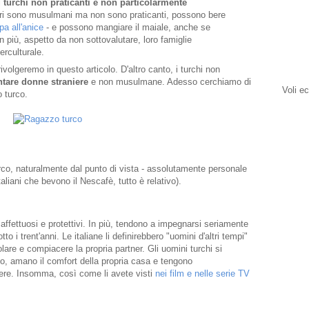
i
turchi non praticanti e non particolarmente
ori sono musulmani ma non sono praticanti, possono bere
pa all'anice
- e possono mangiare il maiale, anche se
n più, aspetto da non sottovalutare, loro famiglie
rculturale.
ivolgeremo in questo articolo. D'altro canto, i turchi non
tare donne straniere
e non musulmane. Adesso cerchiamo di
Voli e
o turco.
rco, naturalmente dal punto di vista - assolutamente personale
taliani che bevono il Nescafè, tutto è relativo).
 affettuosi e protettivi. In più, tendono a impegnarsi seriamente
o i trent'anni. Le italiane li definirebbero "uomini d'altri tempi"
are e compiacere la propria partner. Gli uomini turchi si
o, amano il comfort della propria casa e tengono
ere. Insomma, così come li avete visti
nei film e nelle serie TV