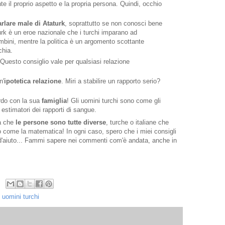
e il proprio aspetto e la propria persona. Quindi, occhio
rlare male di Ataturk
, soprattutto se non conosci bene
urk è un eroe nazionale che i turchi imparano ad
mbini, mentre la politica è un argomento scottante
chia.
 Questo consiglio vale per qualsiasi relazione
n'
ipotetica relazione
. Miri a stabilire un rapporto serio?
ordo con la sua
famiglia
! Gli uomini turchi sono come gli
 estimatori dei rapporti di sangue.
a che
le persone sono tutte diverse
, turche o italiane che
no come la matematica! In ogni caso, spero che i miei consigli
 d'aiuto... Fammi sapere nei commenti com'è andata, anche in
,
uomini turchi