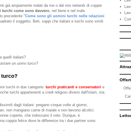
Lav
menti già ampiamente rodati da me o dal mio network di coppie
Lav
 turchi come sono davvero
, nel bene e nel male.
Lav
olo precedente "
Come sono gli uomini turchi nelle relazioni
Com
adrato il soggetto. Beh, sappi che italiani e turchi sono simili
 quelli italiani?
uistare un uomo turco?
Attraz
 turco?
Offert
ni turchi in due categorie:
turchi praticanti e conservatori
e
Offe
nche turchi appartenenti a credi religiosi diversi dall'Islam, ma
Car
.
issimili dagli italiani: pregano cinque volte al giorno,
dan, non mangiano carne di maiale e non bevono alcolici.
donne coperte, che indossano il velo. Dunque, è
Lettor
na coppia felice dove le differenze tra i due partner sono