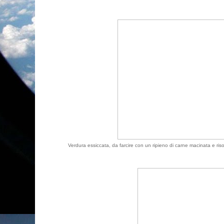
Verdura essiccata, da farcire con un ripieno di carne macinata e riso