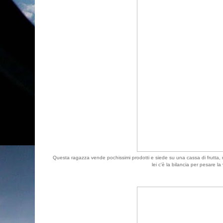
Questa ragazza vende pochissimi prodotti e siede su una cassa di frutta,
lei c'è la bilancia per pesare la