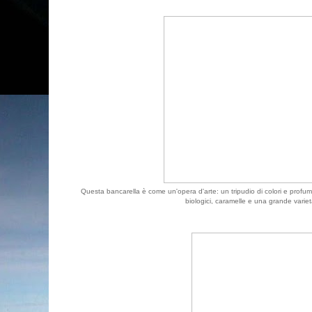
Questa bancarella è come un'opera d'arte: un tripudio di colori e profum
biologici, caramelle e una grande variet