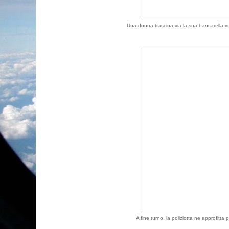
Una donna trascina via la sua bancarella vu
A fine turno, la poliziotta ne approfitta 