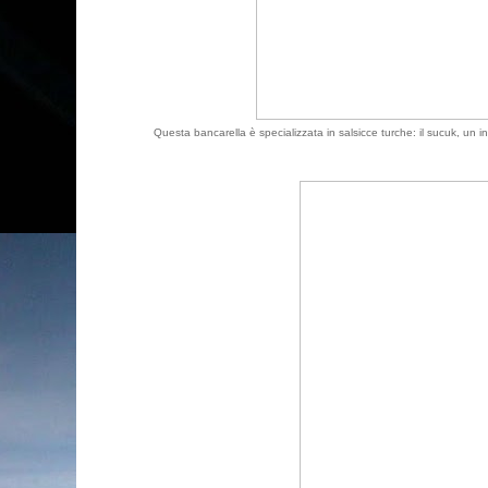
Questa bancarella è specializzata in salsicce turche: il sucuk, un 