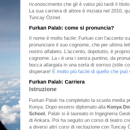
riconoscimento che gli è valso più tardi il tito
La sua carriera di attore è iniziata nel 2010, q
Tuncay Özinel.
Furkan Palalı: come si pronuncia?
Il nome è molto facile: Furkan con l'accento sulla
pronunciare il suo cognome, che per ultima let
nostro alfabeto. L'accento, dopotutto, è proprio 
cognome. La ı è una i senza puntino, da pronunc
bocca allargata in una sorta di sorriso (stile c
disperare!
È molto più facile di quello che pu
Furkan Palalı: Carriera
Istruzione
Furkan Palalı ha completato la scuola media pres
Konya. Dopo essersi diplomato alla
Konya Dol
School
, Palalı si è laureato in Ingegneria Geo
di Ankara. Poi ha seguito un corso di teatro cr
a diversi altri corsi di recitazione con Tuncay 