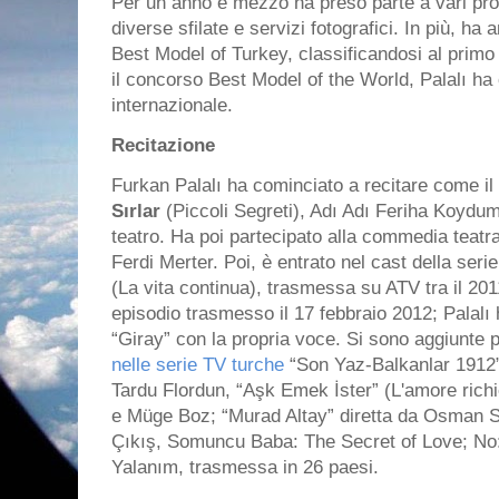
Per un anno e mezzo ha preso parte a vari pro
diverse sfilate e servizi fotografici. In più, h
Best Model of Turkey, classificandosi al primo
il concorso Best Model of the World, Palalı ha
internazionale.
Recitazione
Furkan Palalı ha cominciato a recitare come il
Sırlar
(Piccoli Segreti), Adı Adı Feriha Koydum 
teatro. Ha poi partecipato alla commedia teatral
Ferdi Merter. Poi, è entrato nel cast della ser
(La vita continua), trasmessa su ATV tra il 201
episodio trasmesso il 17 febbraio 2012; Palalı 
“Giray” con la propria voce. Si sono aggiunte p
nelle serie TV turche
“Son Yaz-Balkanlar 1912
Tardu Flordun, “Aşk Emek İster” (L'amore ric
e Müge Boz; “Murad Altay” diretta da Osman 
Çıkış, Somuncu Baba: The Secret of Love; No: 
Yalanım, trasmessa in 26 paesi.