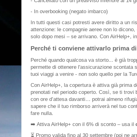
- Cancellato con un preavviso inferiore ai 14 gi
- In overbooking (negato imbarco)
In tutti questi casi potresti avere diritto a un 
attenzione: le compagnie aeree non lo dicono, 
solo dopo mesi – se arrivano. Con AirHelp+, inv
Perché ti conviene attivarlo prima di
Perché quando qualcosa va storto... è già troppo
permette di ottenere l'assicurazione scontata si
tuoi viaggi a venire - non solo quello per la Tur
Con AirHelp+, la copertura è attiva già prima del
prenotati nel periodo coperto. Così, se ti trovi 
con ore d’attesa davanti… potrai almeno rifugi
sapere che il tuo rimborso arriverà nel tuo co
fare nulla.
➡️ Attiva AirHelp+ con il 6% di sconto – usa il
⏳ Promo valida fino al 30 settembre (poi ne arr