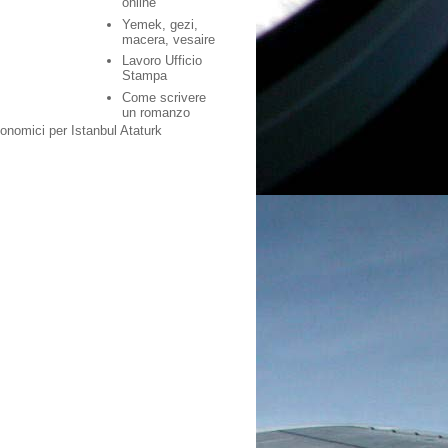
online
Yemek, gezi,
macera, vesaire
Lavoro Ufficio
Stampa
Come scrivere
un romanzo
conomici per Istanbul Ataturk