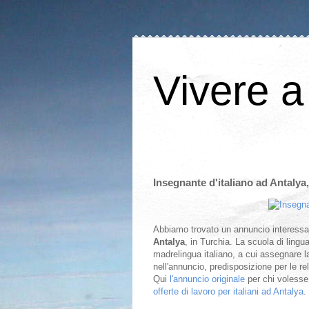
Vivere a
Insegnante d'italiano ad Antalya,
Abbiamo trovato un annuncio interessa
Antalya
, in Turchia. La scuola di lingu
madrelingua italiano, a cui assegnare la c
nell'annuncio, predisposizione per le rel
Qui
l'annuncio originale
per chi volesse 
offerte di lavoro per italiani ad Antalya
.