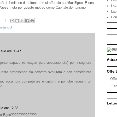
Lav
ttà di 1 milione di abitanti che si affaccia sul
Mar Egeo
. È una
Lav
l Paese, nota per questo motivo come Capitale del turismo
Lav
Com
 istanbul
alle ore 05:47
Attraz
gente capace (e magari pure appassionata) per insegnare
Offert
esta professione sia davvero svalutata e non considerata
Offe
ora, accumula competenze e diplomi e poi che requisiti gli
?!
Car
Lettor
le ore 12:38
l Mar Egeo??????????????