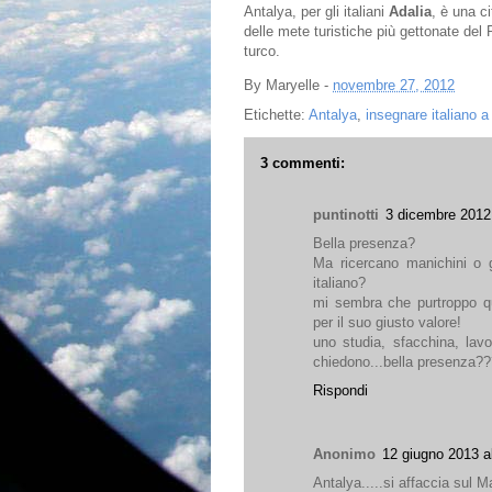
Antalya, per gli italiani
Adalia
, è una ci
delle mete turistiche più gettonate de
turco.
By
Maryelle
-
novembre 27, 2012
Etichette:
Antalya
,
insegnare italiano a
3 commenti:
puntinotti
3 dicembre 2012 
Bella presenza?
Ma ricercano manichini o 
italiano?
mi sembra che purtroppo qu
per il suo giusto valore!
uno studia, sfacchina, lav
chiedono...bella presenza??
Rispondi
Anonimo
12 giugno 2013 al
Antalya.....si affaccia su