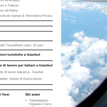
oro ad Antalya
oro a Trabzon
oro ad Adana
unicati stampa & Informativa Privacy
ioni turistiche a Istanbul
e di lavoro per italiani a Istanbul
rte di lavoro italyanca - İstanbul
eerjet, motore di ricerca lavoro
i fissi
Siti amici
Türkitalialand -
Imparare il turco