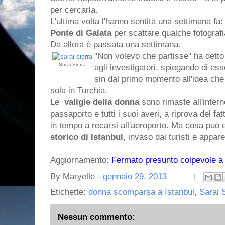
per cercarla.
L'ultima volta l'hanno sentita una settimana fa:
Ponte di Galata
per scattare qualche fotografia
Da allora è passata una settimana.
"Non volevo che partisse" ha dett
Sarai Sierra
agli investigatori, spiegando di ess
sin dal primo momento all'idea che 
sola in Turchia.
Le
valigie della donna
sono rimaste all'intern
passaporto e tutti i suoi averi, a riprova del f
in tempo a recarsi all'aeroporto. Ma cosa può
storico di Istanbul
, invaso dai turisti e appar
Aggiornamento:
Fermato presunto colpevole a 
By
Maryelle
-
gennaio 29, 2013
Etichette:
donna scomparsa a Istanbul
,
Sarai 
Nessun commento: