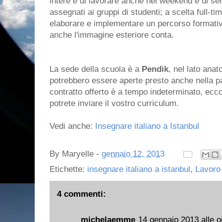
intere e di lavorare anche nei weekend e di ser
assegnati ai gruppi di studenti; a scelta full-ti
elaborare e implementare un percorso formativo
anche l'immagine esteriore conta.
La sede della scuola è a
Pendik
, nel lato anato
potrebbero essere aperte presto anche nella p
contratto offerto è a tempo indeterminato, ecc
potrete inviare il vostro curriculum.
Vedi anche:
Insegnare italiano a Istanbul
By
Maryelle
-
gennaio 12, 2013
Etichette:
insegnare italiano a istanbul
,
Lavoro 
4 commenti:
michelaemme
14 gennaio 2013 alle o