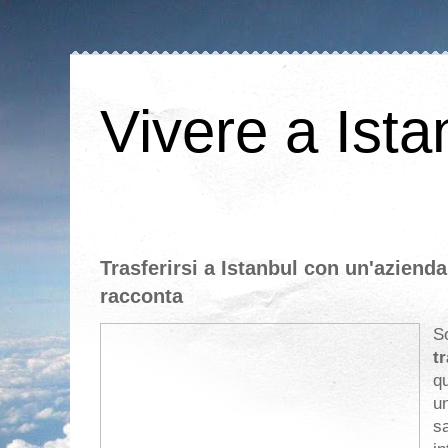
Vivere a Ista
Trasferirsi a Istanbul con un'azienda
racconta
So
t
qu
u
s