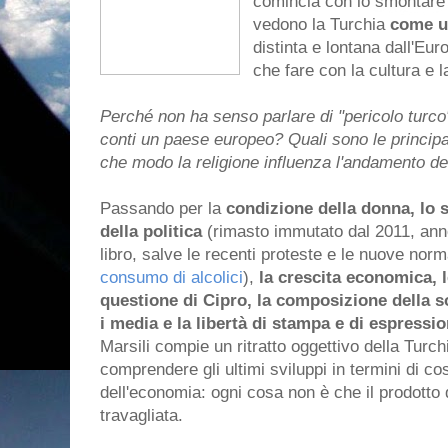
comincia con lo smontare i
vedono la Turchia
come un
distinta e lontana dall'Eu
che fare con la cultura e l
Perché non ha senso parlare di "pericolo turco"
conti un paese europeo? Quali sono le principal
che modo la religione influenza l'andamento d
Passando per la
condizione della donna, lo s
della politica
(rimasto immutato dal 2011, anno
libro, salve le recenti proteste e le nuove no
consumo di alcolici
),
la crescita economica, 
questione di Cipro, la composizione della so
i media e la libertà di stampa e di espressio
Marsili compie un ritratto oggettivo della Turc
comprendere gli ultimi sviluppi in termini di c
dell'economia: ogni cosa non è che il prodotto
travagliata.