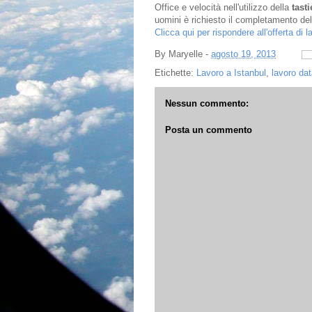
Office e velocità nell'utilizzo della
tasti
uomini è richiesto il completamento del 
Clicca qui per rispondere all'offerta di l
By
Maryelle
-
agosto 19, 2013
Etichette:
Lavoro a Istanbul
,
lavoro dat
Nessun commento:
Posta un commento