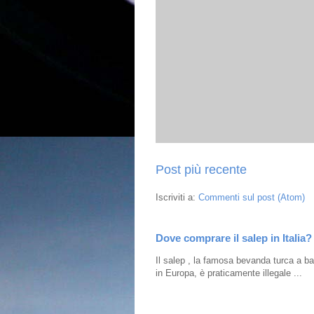
Post più recente
Iscriviti a:
Commenti sul post (Atom)
Dove comprare il salep in Italia?
Il salep , la famosa bevanda turca a bas
in Europa, è praticamente illegale ...