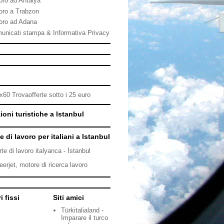
oro ad Antalya
oro a Trabzon
oro ad Adana
unicati stampa & Informativa Privacy
ioni turistiche a Istanbul
e di lavoro per italiani a Istanbul
rte di lavoro italyanca - İstanbul
eerjet, motore di ricerca lavoro
i fissi
Siti amici
Türkitalialand -
Imparare il turco