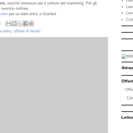
Lav
era
, nonché interesse per il settore del marketing. Per gli
Lav
servizio militare.
Lav
avoro
per un data entry a Istanbul.
Com
a entry
,
offerte di lavoro
Attraz
Offert
Offe
Car
Lettor