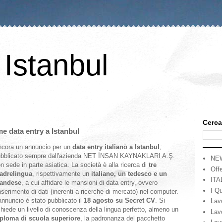
 Istanbul
Cerca
me data entry a Istanbul
cora un annuncio per un
data entry italiano a Istanbul
,
ubblicato sempre dall'azienda NET İNSAN KAYNAKLARI A.Ş.
NE
n sede in parte asiatica. La società è alla ricerca di
tre
Offe
adrelingua
, rispettivamente un
italiano, un tedesco e un
ITA
landese
, a cui affidare le mansioni di data entry, ovvero
I Qu
inserimento di dati (inerenti a ricerche di mercato) nel computer.
annuncio è stato pubblicato il
18 agosto su Secret CV
. Si
Lav
chiede un livello di conoscenza della lingua perfetto, almeno un
Lav
ploma di scuola superiore
, la padronanza del pacchetto