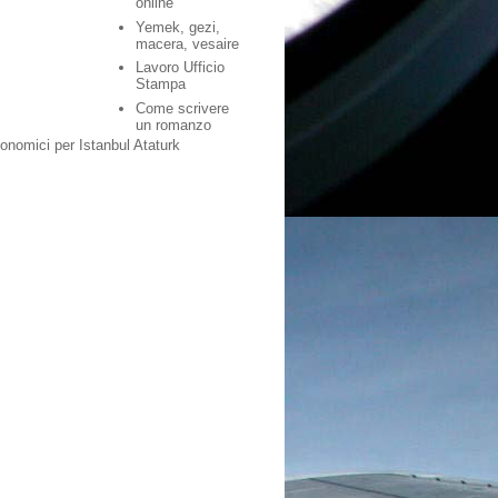
online
Yemek, gezi,
macera, vesaire
Lavoro Ufficio
Stampa
Come scrivere
un romanzo
conomici per Istanbul Ataturk