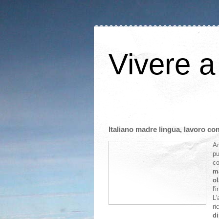
Vivere a
Italiano madre lingua, lavoro co
An
p
co
m
o
l'
L'
ri
di