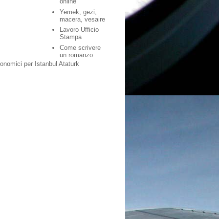
online
Yemek, gezi,
macera, vesaire
Lavoro Ufficio
Stampa
Come scrivere
un romanzo
conomici per Istanbul Ataturk