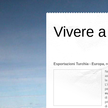
Vivere a
Esportazioni Turchia - Europa, 
Ne
as
l
L'
pe
e
d
pr
di