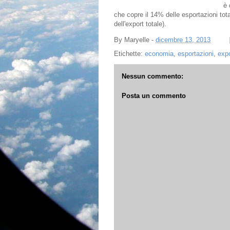
è 
che copre il 14% delle esportazioni tot
dell'export totale).
By
Maryelle
-
dicembre 13, 2013
Etichette:
economia
,
esportazioni
,
expo
Nessun commento:
Posta un commento