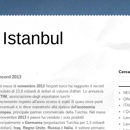
 Istanbul
Cerca
record 2013
l mese di
novembre 2013
l'export turco ha raggiunto il record
soluto di 13,8 miliardi di dollari di volume d'affari. Lo annuncia
NE
a
TIM
, associazione degli esportatori turchi.
Offe
incremento rispetto all'anno scorso è stato di quasi nove punti
ITA
rcentuali e si deve soprattutto alla ripresa dell'
economia
I Qu
uropea
, principale partner commerciale della Turchia. Nel mese
i novembre
2013
il paese ha venduto i suoi prodotti
Lav
incipalmente a
Germania
(esportazioni Turchia per 1,3 miliardi
Lav
 dollari),
Iraq
,
Regno Unito
,
Russia
e
Italia
. Il settore primario