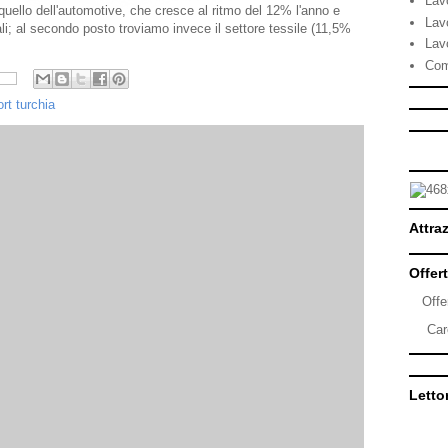
Lav
quello dell'automotive, che cresce al ritmo del 12% l'anno e
Lav
ali; al secondo posto troviamo invece il settore tessile (11,5%
Lav
Com
rt turchia
Attraz
Offert
Offe
Car
Lettor