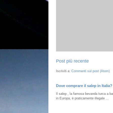
Post più recente
Iscriviti a:
Commenti sul post (Atom)
Dove comprare il salep in Italia?
Il salep , la famosa bevanda turca a bas
in Europa, è praticamente illegale ...