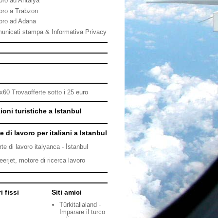
oro ad Antalya
oro a Trabzon
oro ad Adana
unicati stampa & Informativa Privacy
ioni turistiche a Istanbul
e di lavoro per italiani a Istanbul
rte di lavoro italyanca - İstanbul
eerjet, motore di ricerca lavoro
i fissi
Siti amici
Türkitalialand -
Imparare il turco