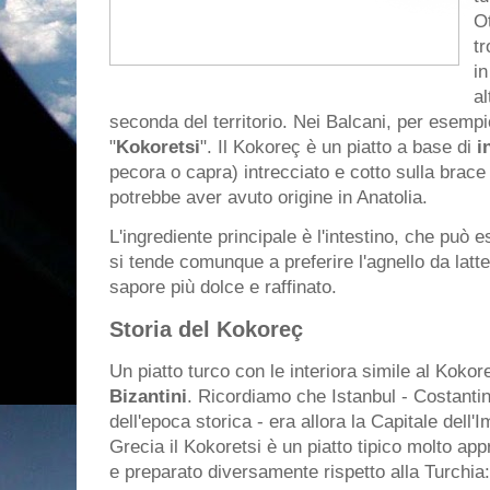
O
tr
in
al
seconda del territorio. Nei Balcani, per esemp
"
Kokoretsi
". Il Kokoreç è un piatto a base di
i
pecora o capra) intrecciato e cotto sulla brac
potrebbe aver avuto origine in Anatolia.
L'ingrediente principale è l'intestino, che può
si tende comunque a preferire l'agnello da latte
sapore più dolce e raffinato.
Storia del Kokoreç
Un piatto turco con le interiora simile al Kokor
Bizantini
. Ricordiamo che Istanbul - Costanti
dell'epoca storica - era allora la Capitale dell
Grecia il Kokoretsi è un piatto tipico molto ap
e preparato diversamente rispetto alla Turchia: