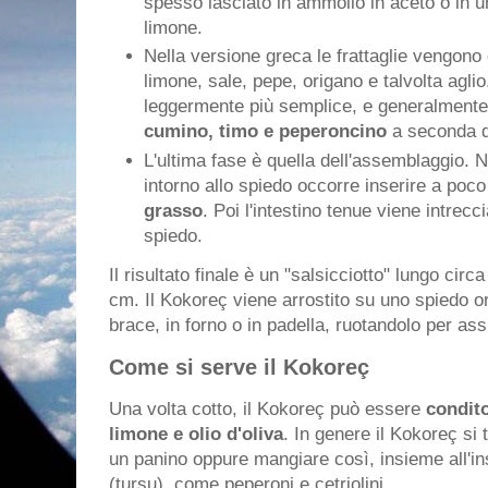
spesso lasciato in ammollo in aceto o in 
limone.
Nella versione greca le frattaglie vengono 
limone, sale, pepe, origano e talvolta agli
leggermente più semplice, e generalmente 
cumino, timo e peperoncino
a seconda de
L'ultima fase è quella dell'assemblaggio. Ne
intorno allo spiedo occorre inserire a poc
grasso
. Poi l'intestino tenue viene intrecci
spiedo.
Il risultato finale è un "salsicciotto" lungo cir
cm. Il Kokoreç viene arrostito su uno spiedo or
brace, in forno o in padella, ruotandolo per as
Come si serve il Kokoreç
Una volta cotto, il Kokoreç può essere
condito
limone e olio d'oliva
. In genere il Kokoreç si ta
un panino oppure mangiare così, insieme all'ins
(turşu), come peperoni e cetriolini.