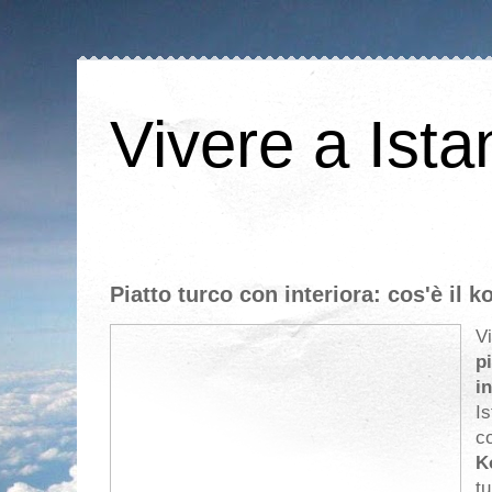
Vivere a Ista
Piatto turco con interiora: cos'è il 
V
p
i
Is
c
K
tu