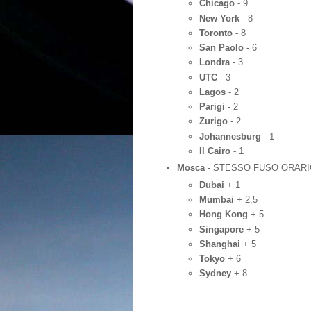
Chicago
- 9
New York
- 8
Toronto
- 8
San Paolo
- 6
Londra
- 3
UTC
- 3
Lagos
- 2
Parigi
- 2
Zurigo
- 2
Johannesburg
- 1
Il Cairo
- 1
Mosca
- STESSO FUSO ORARI
Dubai
+ 1
Mumbai
+ 2,5
Hong Kong
+ 5
Singapore
+ 5
Shanghai
+ 5
Tokyo
+ 6
Sydney
+ 8