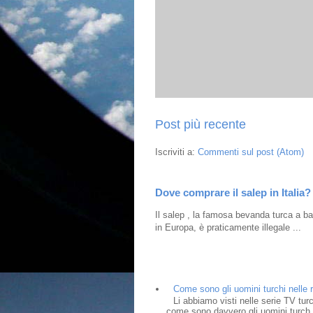
Post più recente
Iscriviti a:
Commenti sul post (Atom)
Dove comprare il salep in Italia?
Il salep , la famosa bevanda turca a bas
in Europa, è praticamente illegale ...
Come sono gli uomini turchi nelle r
Li abbiamo visti nelle serie TV tur
come sono davvero gli uomini turch.