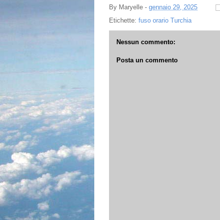
By
Maryelle
-
gennaio 29, 2025
Etichette:
fuso orario Turchia
Nessun commento:
Posta un commento