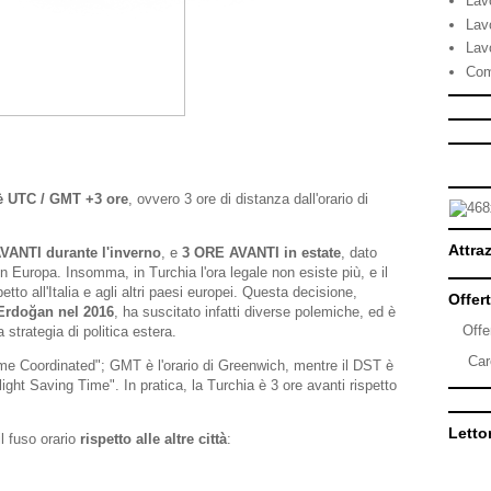
Lav
Lav
Lav
Com
 è UTC / GMT +3 ore
, ovvero 3 ore di distanza dall'orario di
Attraz
ANTI durante l'inverno
, e
3 ORE AVANTI in estate
, dato
n Europa. Insomma, in Turchia l'ora legale non esiste più, e il
tto all'Italia e agli altri paesi europei. Questa decisione,
Offert
Erdoğan nel 2016
, ha suscitato infatti diverse polemiche, ed è
Offe
la strategia di politica estera.
Car
me Coordinated"; GMT è l'orario di Greenwich, mentre il DST è
light Saving Time". In pratica, la Turchia è 3 ore avanti rispetto
Lettor
l fuso orario
rispetto alle altre città
: