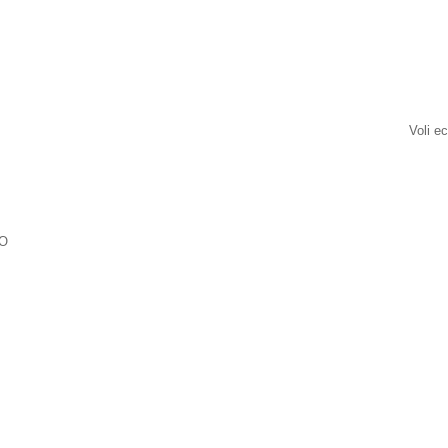
Voli e
O