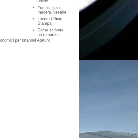
online
Yemek, gezi,
macera, vesaire
Lavoro Ufficio
Stampa
Come scrivere
un romanzo
conomici per Istanbul Ataturk