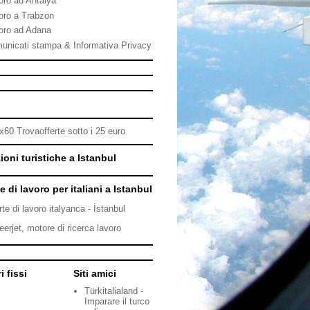
oro ad Antalya
oro a Trabzon
oro ad Adana
unicati stampa & Informativa Privacy
ioni turistiche a Istanbul
e di lavoro per italiani a Istanbul
rte di lavoro italyanca - İstanbul
eerjet, motore di ricerca lavoro
i fissi
Siti amici
Türkitalialand -
Imparare il turco