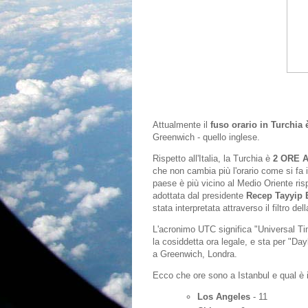
Attualmente il
fuso orario in Turchia
Greenwich - quello inglese.
Rispetto all'Italia, la Turchia è
2 ORE AV
che non cambia più l'orario come si fa i
paese è più vicino al Medio Oriente rispe
adottata dal presidente
Recep Tayyip 
stata interpretata attraverso il filtro del
L'acronimo UTC significa "Universal Ti
la cosiddetta ora legale, e sta per "Day
a Greenwich, Londra.
Ecco che ore sono a Istanbul e qual è i
Los Angeles
- 11