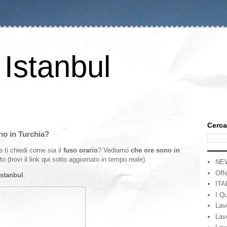
 Istanbul
Cerca
no in Turchia?
 ti chiedi come sia il
fuso orario
? Vediamo
che ore sono in
trovi il link qui sotto aggiornato in tempo reale).
NE
Offe
Istanbul
.
ITA
I Qu
Lav
Lav