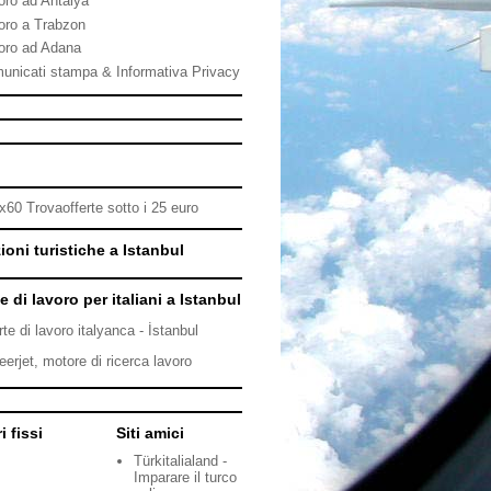
oro ad Antalya
oro a Trabzon
oro ad Adana
unicati stampa & Informativa Privacy
ioni turistiche a Istanbul
e di lavoro per italiani a Istanbul
rte di lavoro italyanca - İstanbul
eerjet, motore di ricerca lavoro
i fissi
Siti amici
Türkitalialand -
Imparare il turco