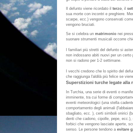
Il defunto viene ricordato il
terzo
, il
set
sua morte con incontri e preghiere. Ment
scarpe, ecc.) vengono conservati come ri
vengono bruciati.
Se si celebra un
matrimonio
nei press
suonare strumenti musicali occorre chie
I familiari più stretti del defunto si as
non indossano abiti nuovi per un certo p
non si radono per 1-2 settimane.
I vecchi credono che lo spirito del defun
che raggiunga l'aldilà più felice se v
Superstizioni turche legate alla
In Turchia, una serie di eventi o mani
imminente, tra cui forme di comportamen
eventi meteorologici (una stella cadent
comportamento degli animali (l'abbaiare
sbagliato, ecc. ), certi simboli onirici 
denti che cadono, cipolle, pepe, ecc.),
forbici che vengono lasciate aperte, scri
senso. Le persone tendono a
evitare g