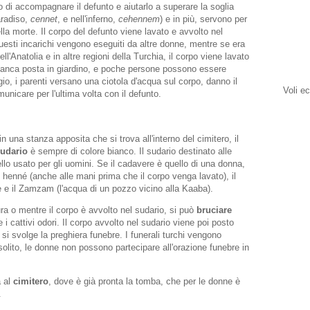
i accompagnare il defunto e aiutarlo a superare la soglia
aradiso,
cennet
, e nell'inferno,
cehennem
) e in più, servono per
della morte. Il corpo del defunto viene lavato e avvolto nel
uesti incarichi vengono eseguiti da altre donne, mentre se era
l'Anatolia e in altre regioni della Turchia, il corpo viene lavato
a panca posta in giardino, e poche persone possono essere
ggio, i parenti versano una ciotola d'acqua sul corpo, danno il
Voli e
unicare per l'ultima volta con il defunto.
 in una stanza apposita che si trova all'interno del cimitero, il
udario
è sempre di colore bianco. Il sudario destinato alle
lo usato per gli uomini. Se il cadavere è quello di una donna,
i henné (anche alle mani prima che il corpo venga lavato), il
e e il Zamzam (l'acqua di un pozzo vicino alla Kaaba).
ra o mentre il corpo è avvolto nel sudario, si può
bruciare
e i cattivi odori. Il corpo avvolto nel sudario viene poi posto
i si svolge la preghiera funebre. I funerali turchi vengono
 solito, le donne non possono partecipare all'orazione funebre in
a al
cimitero
, dove è già pronta la tomba, che per le donne è
à.