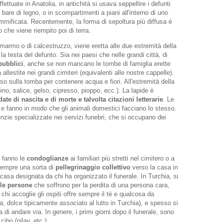
fettuate in Anatolia, in antichità si usava seppellire i defunti
in bare di legno, o in scompartimenti a piani all'interno di uno
mmificata. Recentemente, la forma di sepoltura più diffusa è
 che viene riempito poi di terra.
 marmo o di calcestruzzo, viene eretta alle due estremità della
a testa del defunto. Sia nei paesi che nelle grandi città, di
pubblici
, anche se non mancano le tombe di famiglia erette
a allestite nei grandi cimiteri (equivalenti alle nostre cappelle).
so sulla tomba per contenere acqua e fiori. All'estremità della
ino, salice, gelso, cipresso, pioppo, ecc.). La lapide è
ate di nascita e di morte e talvolta citazioni letterarie
. Le
 e fanno in modo che gli animali domestici facciano lo stesso.
nzie specializzate nei servizi funebri, che si occupano dei
i fanno le
condoglianze
ai familiari più stretti nel cimitero o a
 sempre una sorta di
pellegrinaggio collettivo
verso la casa in
a casa designata da chi ha organizzato il funerale. In Turchia, si
 le persone
che soffrono per la perdita di una persona cara,
hi accoglie gli ospiti offre sempre il tè e qualcosa da
a, dolce tipicamente associato al lutto in Turchia), e spesso si
 di andare via. In genere, i primi giorni dopo il funerale, sono
cibo (pilav, etc.)