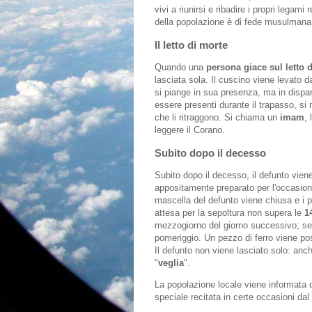
vivi a riunirsi e ribadire i propri legam
della popolazione è di fede musulmana -
Il letto di morte
Quando una
persona giace sul letto 
lasciata sola. Il cuscino viene levato d
si piange in sua presenza, ma in dispar
essere presenti durante il trapasso, si
che li ritraggono. Si chiama un
imam
,
leggere il Corano.
Subito dopo il decesso
Subito dopo il decesso, il defunto viene 
appositamente preparato per l'occasione,
mascella del defunto viene chiusa e i pie
attesa per la sepoltura non supera le
14
mezzogiorno del giorno successivo; se è
pomeriggio. Un pezzo di ferro viene pos
Il defunto non viene lasciato solo: anch
"
veglia
".
La popolazione locale viene informata 
speciale recitata in certe occasioni da