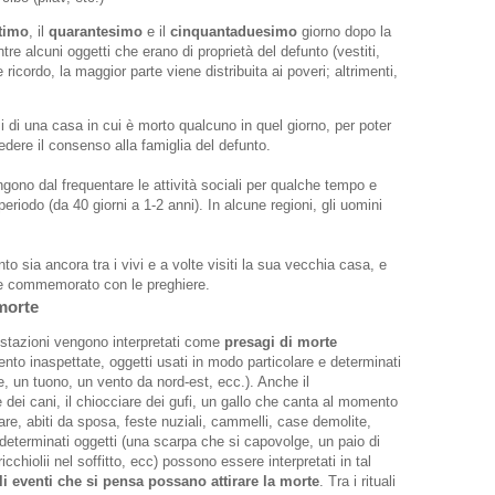
timo
, il
quarantesimo
e il
cinquantaduesimo
giorno dopo la
re alcuni oggetti che erano di proprietà del defunto (vestiti,
cordo, la maggior parte viene distribuita ai poveri; altrimenti,
i di una casa in cui è morto qualcuno in quel giorno, per poter
dere il consenso alla famiglia del defunto.
tengono dal frequentare le attività sociali per qualche tempo e
eriodo (da 40 giorni a 1-2 anni). In alcune regioni, gli uomini
to sia ancora tra i vivi e a volte visiti la sua vecchia casa, e
iene commemorato con le preghiere.
 morte
festazioni vengono interpretati come
presagi di morte
to inaspettate, oggetti usati in modo particolare e determinati
e, un tuono, un vento da nord-est, ecc.). Anche il
 dei cani, il chiocciare dei gufi, un gallo che canta al momento
(bare, abiti da sposa, feste nuziali, cammelli, case demolite,
 determinati oggetti (una scarpa che si capovolge, un paio di
cchiolii nel soffitto, ecc) possono essere interpretati in tal
li eventi che si pensa possano attirare la morte
. Tra i rituali