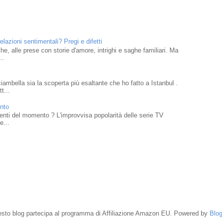
elazioni sentimentali? Pregi e difetti
che, alle prese con storie d'amore, intrighi e saghe familiari. Ma
..
mbella sia la scoperta più esaltante che ho fatto a Istanbul .
t...
ento
traenti del momento ? L'improvvisa popolarità delle serie TV
e...
sto blog partecipa al programma di Affiliazione Amazon EU. Powered by
Blog