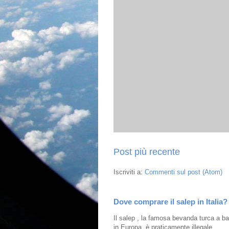
Post più recente
Iscriviti a:
Commenti sul post (Atom)
Dove comprare il salep in Italia?
Il salep , la famosa bevanda turca a bas
in Europa, è praticamente illegale ...