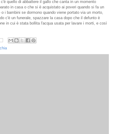
 c'è quello di abbattere il gallo che canta in un momento
parato in casa o che si è acquistato ai poveri quando si fa un
te o i bambini se dormono quando viene portato via un morto,
do c'è un funerale, spazzare la casa dopo che il defunto è
ne in cui è stata bollita l'acqua usata per lavare i morti, e così
chia