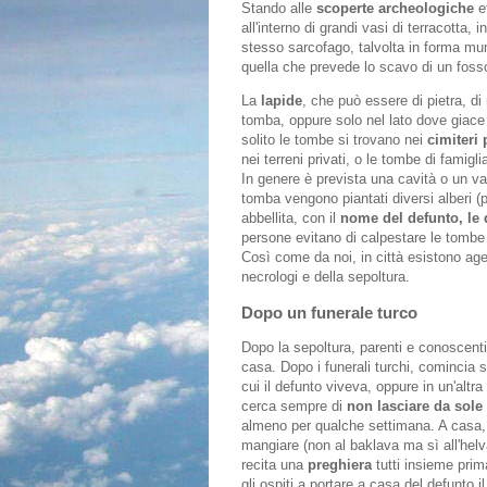
Stando alle
scoperte archeologiche
ef
all'interno di grandi vasi di terracotta, 
stesso sarcofago, talvolta in forma mu
quella che prevede lo scavo di un fosso
La
lapide
, che può essere di pietra, di
tomba, oppure solo nel lato dove giace l
solito le tombe si trovano nei
cimiteri 
nei terreni privati, o le tombe di famigli
In genere è prevista una cavità o un va
tomba vengono piantati diversi alberi (p
abbellita, con il
nome del defunto, le d
persone evitano di calpestare le tombe
Così come da noi, in città esistono age
necrologi e della sepoltura.
Dopo un funerale turco
Dopo la sepoltura, parenti e conoscent
casa. Dopo i funerali turchi, comincia
cui il defunto viveva, oppure in un'altr
cerca sempre di
non lasciare da sole
almeno per qualche settimana. A casa, c
mangiare (non al baklava ma sì all'helv
recita una
preghiera
tutti insieme prima
gli ospiti a portare a casa del defunto il 