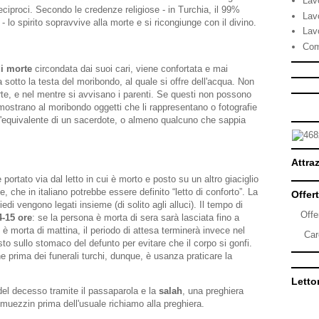
Lav
i reciproci. Secondo le credenze religiose - in Turchia, il 99%
Lav
 lo spirito sopravvive alla morte e si ricongiunge con il divino.
Lav
Com
di morte
circondata dai suoi cari, viene confortata e mai
a sotto la testa del moribondo, al quale si offre dell'acqua. Non
te, e nel mentre si avvisano i parenti. Se questi non possono
 mostrano al moribondo oggetti che li rappresentano o fotografie
 l'equivalente di un sacerdote, o almeno qualcuno che sappia
Attraz
portato via dal letto in cui è morto e posto su un altro giaciglio
 che in italiano potrebbe essere definito “letto di conforto”. La
Offert
di vengono legati insieme (di solito agli alluci). Il tempo di
Offe
-15 ore
: se la persona è morta di sera sarà lasciata fino a
 morta di mattina, il periodo di attesa terminerà invece nel
Car
to sullo stomaco del defunto per evitare che il corpo si gonfi.
e prima dei funerali turchi, dunque, è usanza praticare la
Lettor
del decesso tramite il passaparola e la
salah
, una preghiera
l muezzin prima dell'usuale richiamo alla preghiera.