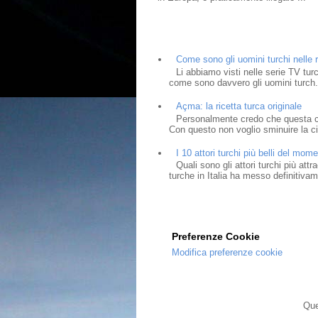
Come sono gli uomini turchi nelle r
Li abbiamo visti nelle serie TV tur
come sono davvero gli uomini turch.
Açma: la ricetta turca originale
Personalmente credo che questa cia
Con questo non voglio sminuire la cit
I 10 attori turchi più belli del mom
Quali sono gli attori turchi più at
turche in Italia ha messo definitivam
Preferenze Cookie
Modifica preferenze cookie
Que