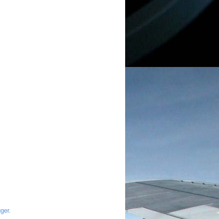
ger
.