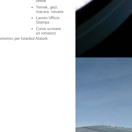
online
Yemek, gezi,
macera, vesaire
Lavoro Ufficio
Stampa
Come scrivere
un romanzo
conomici per Istanbul Ataturk