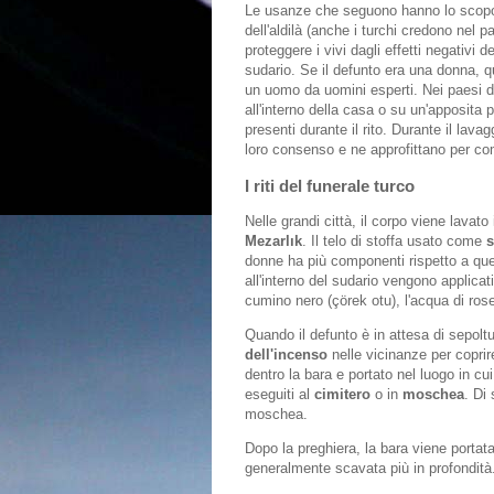
Le usanze che seguono hanno lo scopo d
dell'aldilà (anche i turchi credono nel p
proteggere i vivi dagli effetti negativi 
sudario. Se il defunto era una donna, q
un uomo da uomini esperti. Nei paesi del
all'interno della casa o su un'apposit
presenti durante il rito. Durante il lava
loro consenso e ne approfittano per com
I riti del funerale turco
Nelle grandi città, il corpo viene lavato
Mezarlık
. Il telo di stoffa usato come
s
donne ha più componenti rispetto a quel
all'interno del sudario vengono applicat
cumino nero (çörek otu), l'acqua di ros
Quando il defunto è in attesa di sepoltu
dell'incenso
nelle vicinanze per coprir
dentro la bara e portato nel luogo in cu
eseguiti al
cimitero
o in
moschea
. Di
moschea.
Dopo la preghiera, la bara viene portat
generalmente scavata più in profondit