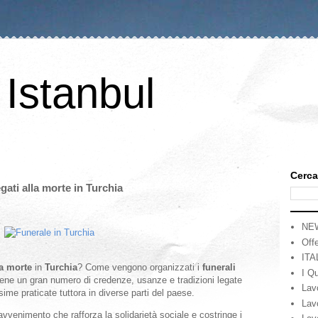
 Istanbul
Cerca
egati alla morte in Turchia
NE
Offe
ITA
la morte
in
Turchia
? Come vengono organizzati i
funerali
I Qu
tiene un gran numero di credenze, usanze e tradizioni legate
Lav
ssime praticate tuttora in diverse parti del paese.
Lav
avvenimento che rafforza la solidarietà sociale e costringe i