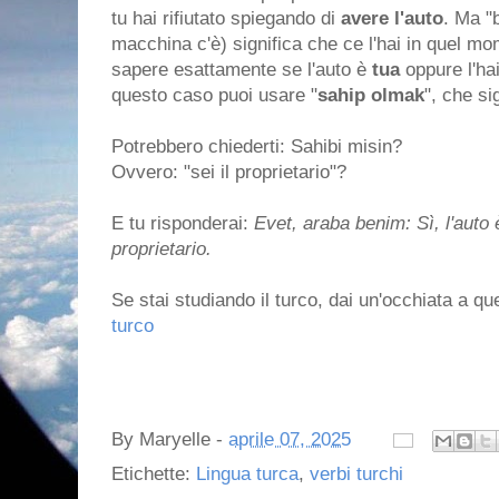
tu hai rifiutato spiegando di
avere l'auto
. Ma "
macchina c'è) significa che ce l'hai in quel m
sapere esattamente se l'auto è
tua
oppure l'ha
questo caso puoi usare "
sahip olmak
", che si
Potrebbero chiederti: Sahibi misin?
Ovvero: "sei il proprietario"?
E tu risponderai:
Evet, araba benim: Sì, l'auto
proprietario.
Se stai studiando il turco, dai un'occhiata a qu
turco
By
Maryelle
-
aprile 07, 2025
Etichette:
Lingua turca
,
verbi turchi