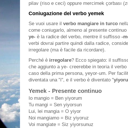
pilav (riso e ceci) oppure mercimek çorbası (zu
Coniugazione del verbo yemek
Se vuoi usare il
verbo mangiare in turco
nella
come coniugarlo, almeno al presente continuo 
ye-
è la radice del verbo, mentre il suffisso
-m
verbi dovrai partire quindi dalla radice, consi
irregolare (ma è facile da ricordare).
Perché è
irregolare
? Ecco spiegato: il suffis
che aggiunto a ye- creerebbe in teoria il verbo 
caso della prima persona, yeyor-um. Per facilit
diventata una "i", e il verbo è diventato "
yiyor
Yemek - Presente continuo
Io mangio = Ben yiyorum
Tu mangi = Sen yiyorsun
Lui, lei mangia = O yiyor
Noi mangiamo = Biz yiyoruz
Voi mangiate = Siz yiyorsunuz