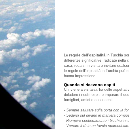
Le
regole dell'ospitalità
in Turchia so
differenze significative, radicate nella 
casa, recarsi in visita o invitare qualc
le regole dell'ospitalità in Turchia può 
buona impressione.
Quando si ricevono ospiti
Chi viene a visitarci, ha delle aspettati
deludere i nostri ospiti e imparare il c
famigliari, amici o conoscenti.
-
Sempre salutare sulla porta con la f
-
Sedersi sul divano in maniera compos
- Riempire continuamente i bicchierini d
- Versare il tè in un tavolo sparecchiat