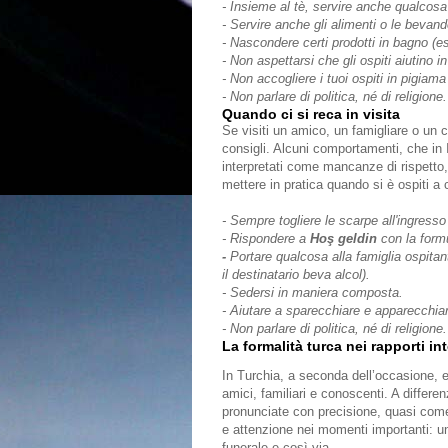
- Insieme al tè, servire anche qualcosa 
- Servire anche gli alimenti o le bevand
- Nascondere certi prodotti in bagno (es
- Non aspettarsi che gli ospiti aiutino i
- Non accogliere i tuoi ospiti in pigiama (
- Non parlare di politica, né di religion
Quando ci si reca in visita
Se visiti un amico, un famigliare o un c
consigli. Alcuni comportamenti, che in
interpretati come mancanze di rispetto,
mettere in pratica quando si è ospiti a 
- Sempre togliere le scarpe all'ingresso
- Rispondere a
Hoş geldin
con la for
-
Portare qualcosa alla famiglia ospita
il destinatario beva alcol).
- Sedersi in maniera composta.
- Aiutare a sparecchiare e apparecchiar
- Non parlare di politica, né di religion
La formalità turca nei rapporti in
In Turchia, a seconda dell’occasione, 
amici, familiari e conoscenti. A differen
pronunciate con precisione, quasi come 
e attenzione nei momenti importanti: un
funerale e così via.