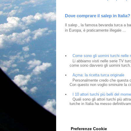
Dove comprare il salep in Italia?
Il salep , la famosa bevanda turca a bas
in Europa, è praticamente illegale ...
Come sono gli uomini turchi nelle r
Li abbiamo visti nelle serie TV tur
come sono davvero gli uomini turch.
Açma: la ricetta turca originale
Personalmente credo che questa cia
Con questo non voglio sminuire la cit
I 10 attori turchi più belli del mom
Quali sono gli attori turchi più at
turche in Italia ha messo definitivam
Preferenze Cookie