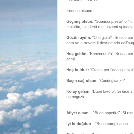
Eccone alcune:
Geçmiş olsun:
“Guarisci presto” o “Ti
malattia, incidenti o situazioni spiacevo
Gözün aydın:
“Che gioia!”. Si dice pe
cara va a trovare il destinatario dell'aug
Hoş geldin:
“Benvenuto/a”. Si usa per 
primi.
Hoş bulduk:
“Grazie per l’accoglienza”
Başın sağ olsun:
"Condoglianze".
Kolay gelsin:
“Buon lavoro”. Si dice si
un negozio.
Afiyet olsun
– "Buon appetito". Si usa
İyi ki doğdun
– “Buon compleanno”.