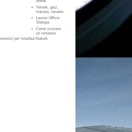
online
Yemek, gezi,
macera, vesaire
Lavoro Ufficio
Stampa
Come scrivere
un romanzo
conomici per Istanbul Ataturk