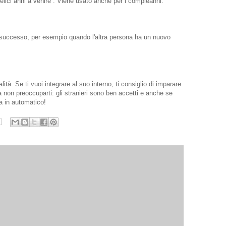
elici anni a venire”. Viene usato anche per i compleanni.
 successo, per esempio quando l'altra persona ha un nuovo
ità. Se ti vuoi integrare al suo interno, ti consiglio di imparare
 non preoccuparti: gli stranieri sono ben accetti e anche se
a in automatico!