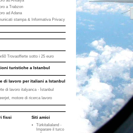
oro ad Antalya
oro a Trabzon
oro ad Adana
unicati stampa & Informativa Privacy
ioni turistiche a Istanbul
e di lavoro per italiani a Istanbul
rte di lavoro italyanca - İstanbul
eerjet, motore di ricerca lavoro
i fissi
Siti amici
Türkitalialand -
Imparare il turco