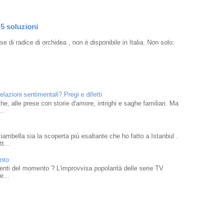
 5 soluzioni
e di radice di orchidea , non è disponibile in Italia. Non solo:
elazioni sentimentali? Pregi e difetti
che, alle prese con storie d'amore, intrighi e saghe familiari. Ma
..
mbella sia la scoperta più esaltante che ho fatto a Istanbul .
t...
ento
traenti del momento ? L'improvvisa popolarità delle serie TV
e...