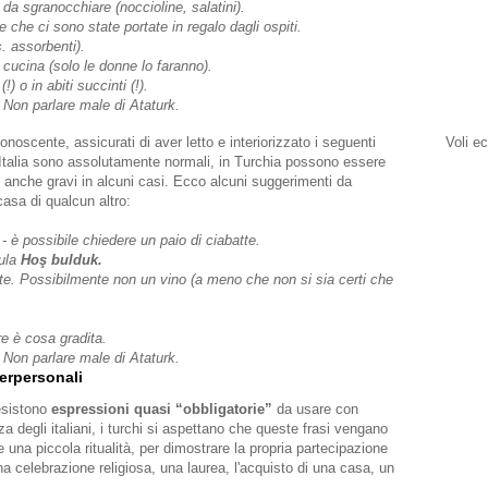
da sgranocchiare (noccioline, salatini).
e che ci sono state portate in regalo dagli ospiti.
. assorbenti).
n cucina (solo le donne lo faranno).
!) o in abiti succinti (!).
e. Non parlare male di Ataturk.
onoscente, assicurati di aver letto e interiorizzato i seguenti
Voli e
 Italia sono assolutamente normali, in Turchia possono essere
 anche gravi in alcuni casi. Ecco alcuni suggerimenti da
casa di qualcun altro:
 - è possibile chiedere un paio di ciabatte.
mula
Hoş bulduk.
nte. Possibilmente non un vino (a meno che non si sia certi che
e è cosa gradita.
e. Non parlare male di Ataturk.
terpersonali
esistono
espressioni quasi “obbligatorie”
da usare con
za degli italiani, i turchi si aspettano che queste frasi vengano
una piccola ritualità, per dimostrare la propria partecipazione
a celebrazione religiosa, una laurea, l'acquisto di una casa, un