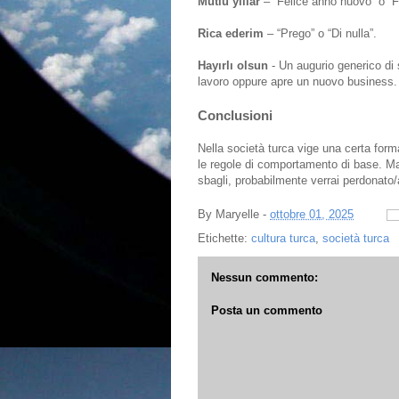
Mutlu yıllar
– “Felice anno nuovo” o “F
Rica ederim
– “Prego” o “Di nulla”.
Hayırlı olsun
- Un augurio generico di
lavoro oppure apre un nuovo business.
Conclusioni
Nella società turca vige una certa formal
le regole di comportamento di base. Ma
sbagli, probabilmente verrai perdonato/
By
Maryelle
-
ottobre 01, 2025
Etichette:
cultura turca
,
società turca
Nessun commento:
Posta un commento