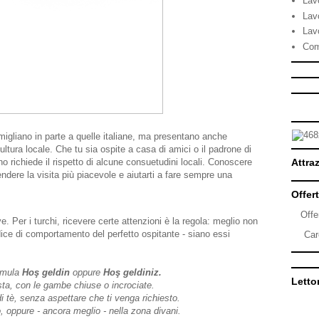
Lav
Lav
Lav
Com
migliano in parte a quelle italiane, ma presentano anche
cultura locale. Che tu sia ospite a casa di amici o il padrone di
uno richiede il rispetto di alcune consuetudini locali. Conoscere
Attraz
rendere la visita più piacevole e aiutarti a fare sempre una
Offert
Offe
ve. Per i turchi, ricevere certe attenzioni è la regola: meglio non
odice di comportamento del perfetto ospitante - siano essi
Car
ormula
Hoş geldin
oppure
Hoş geldiniz.
Lettor
ta, con le gambe chiuse o incrociate.
i tè, senza aspettare che ti venga richiesto.
o, oppure - ancora meglio - nella zona divani.