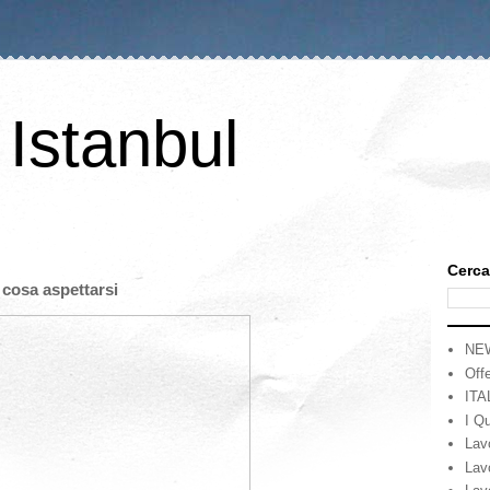
 Istanbul
Cerca
: cosa aspettarsi
NE
Offe
ITA
I Qu
Lav
Lav